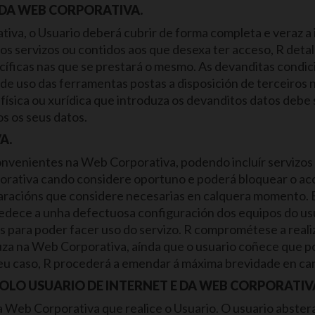
 DA WEB CORPORATIVA.
tiva, o Usuario deberá cubrir de forma completa e veraz a 
os servizos ou contidos aos que desexa ter acceso, R det
cíficas nas que se prestará o mesmo. As devanditas condic
 de uso das ferramentas postas a disposición de terceiros 
a física ou xurídica que introduza os devanditos datos deb
os os seus datos.
A.
onvenientes na Web Corporativa, podendo incluír servizos e
porativa cando considere oportuno e poderá bloquear o ac
eparacións que considere necesarias en calquera momento. 
dece a unha defectuosa configuración dos equipos do usua
s para poder facer uso do servizo. R comprométese a reali
uza na Web Corporativa, aínda que o usuario coñece que po
seu caso, R procederá a emendar á máxima brevidade en ca
POLO USUARIO DE INTERNET E DA WEB CORPORATIV
 Web Corporativa que realice o Usuario. O usuario abster