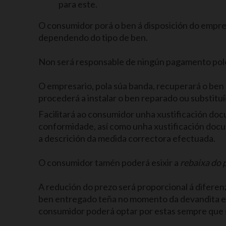
para este.
O consumidor porá o ben á disposición do empre
dependendo do tipo de ben.
Non será responsable de ningún pagamento polo 
O empresario, pola súa banda, recuperará o ben 
procederá a instalar o ben reparado ou substituí
Facilitará ao consumidor unha xustificación doc
conformidade, así como unha xustificación doc
a descrición da medida correctora efectuada.
O consumidor tamén poderá esixir a
rebaixa do 
A redución do prezo será proporcional á diferen
ben entregado teña no momento da devandita en
consumidor poderá optar por estas sempre que 