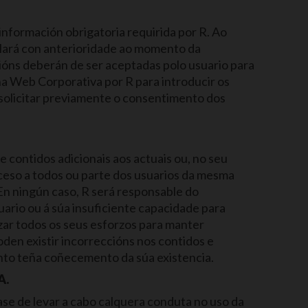
información obrigatoria requirida por R. Ao
allará con anterioridade ao momento da
ións deberán de ser aceptadas polo usuario para
na Web Corporativa por R para introducir os
e solicitar previamente o consentimento dos
 contidos adicionais aos actuais ou, no seu
ceso a todos ou parte dos usuarios da mesma
En ningún caso, R será responsable do
rio ou á súa insuficiente capacidade para
zar todos os seus esforzos para manter
den existir incorreccións nos contidos e
nto teña coñecemento da súa existencia.
A.
ase de levar a cabo calquera conduta no uso da