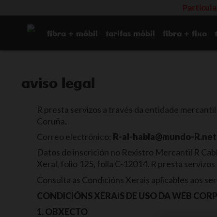
Particul
fibra + móbil
tarifas móbil
fibra + fixo
aviso legal
R presta servizos a través da entidade mercantil
Coruña.
Correo electrónico:
R-al-habla@mundo-R.net
Datos de inscrición no Rexistro Mercantil R Cab
Xeral, folio 125, folla C-12014. R presta serviz
Consulta as Condicións Xerais aplicables aos se
CONDICIÓNS XERAIS DE USO DA WEB COR
1. OBXECTO