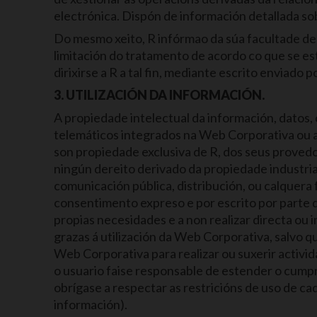
electrónica. Dispón de información detallada so
Do mesmo xeito, R infórmao da súa facultade de 
limitación do tratamento de acordo co que se e
dirixirse a R a tal fin, mediante escrito enviado
3. UTILIZACIÓN DA INFORMACIÓN.
A propiedade intelectual da información, datos,
telemáticos integrados na Web Corporativa ou a
son propiedade exclusiva de R, dos seus provedo
ningún dereito derivado da propiedade industria
comunicación pública, distribución, ou calquera 
consentimento expreso e por escrito por parte d
propias necesidades e a non realizar directa ou
grazas á utilización da Web Corporativa, salvo q
Web Corporativa para realizar ou suxerir activid
o usuario faise responsable de estender o cumpri
obrígase a respectar as restricións de uso de ca
información).