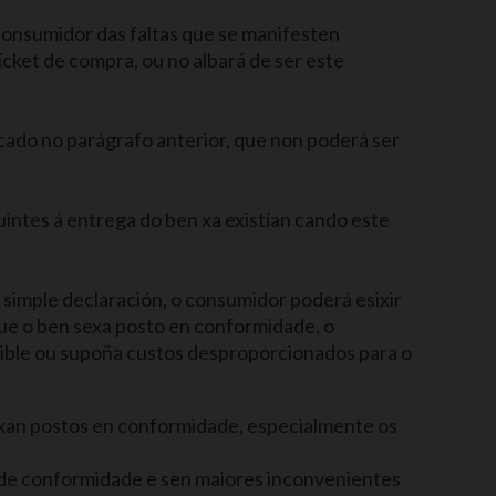
onsumidor das faltas que se manifesten
ícket de compra, ou no albará de ser este
ado no parágrafo anterior, que non poderá ser
intes á entrega do ben xa existían cando este
 simple declaración, o consumidor poderá esixir
que o ben sexa posto en conformidade, o
sible ou supoña custos desproporcionados para o
exan postos en conformidade, especialmente os
 de conformidade e sen maiores inconvenientes