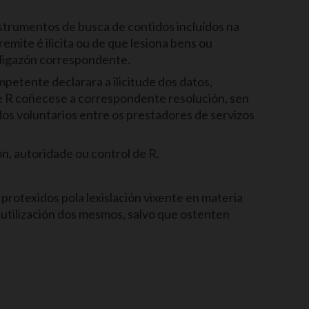
nstrumentos de busca de contidos incluídos na
mite é ilícita ou de que lesiona bens ou
a ligazón correspondente.
etente declarara a ilicitude dos datos,
, e R coñecese a correspondente resolución, sen
os voluntarios entre os prestadores de servizos
n, autoridade ou control de R.
protexidos pola lexislación vixente en materia
 utilización dos mesmos, salvo que ostenten