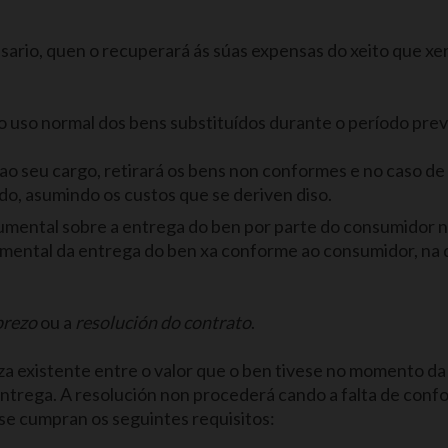
sario, quen o recuperará ás súas expensas do xeito que x
uso normal dos bens substituídos durante o período previ
ao seu cargo, retirará os bens non conformes e no caso de 
do, asumindo os custos que se deriven diso.
umental sobre a entrega do ben por parte do consumidor na
umental da entrega do ben xa conforme ao consumidor, na 
prezo
ou a
resolución do contrato
.
za existente entre o valor que o ben tivese no momento da 
trega. A resolución non procederá cando a falta de confo
se cumpran os seguintes requisitos: