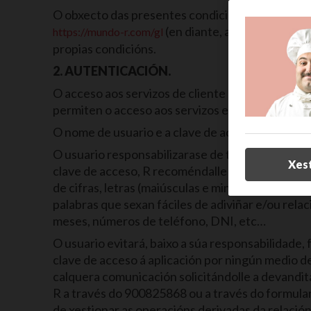
O obxecto das presentes condicións xerais é reg
(en diante, a Web Corporat
https://mundo-r.com/gl
propias condicións.
2. AUTENTICACIÓN.
O acceso aos servizos de cliente da web de R rea
permiten o acceso aos servizos en liña de R.
O nome de usuario e a clave de acceso son persoa
O usuario responsabilizarase de todas as accións
Xes
clave de acceso, R recoméndalle escoller unha c
de cifras, letras (maiúsculas e minúsculas) e c
palabras que sexan fáciles de adiviñar e/ou re
meses, números de teléfono, DNI, etc…
O usuario evitará, baixo a súa responsabilidade, 
clave de acceso á aplicación por ningún medio de
calquera comunicación solicitándolle a devandi
R a través do 900825868 ou a través do formular
de xestionar as operacións derivadas da relació