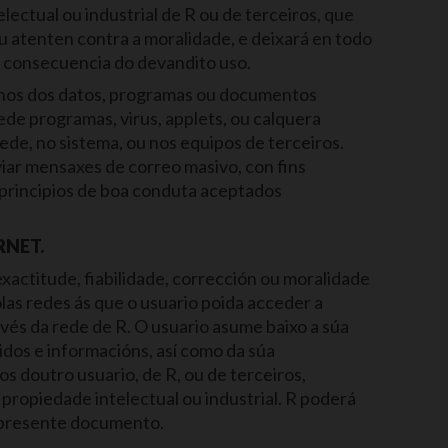
ectual ou industrial de R ou de terceiros, que
 ou atenten contra a moralidade, e deixará en todo
mo consecuencia do devandito uso.
 danos dos datos, programas ou documentos
ede programas, virus, applets, ou calquera
ede, no sistema, ou nos equipos de terceiros.
iar mensaxes de correo masivo, con fins
s principios de boa conduta aceptados
RNET.
xactitude, fiabilidade, corrección ou moralidade
olas redes ás que o usuario poida acceder a
avés da rede de R. O usuario asume baixo a súa
dos e informacións, así como da súa
s doutro usuario, de R, ou de terceiros,
 propiedade intelectual ou industrial. R poderá
o presente documento.