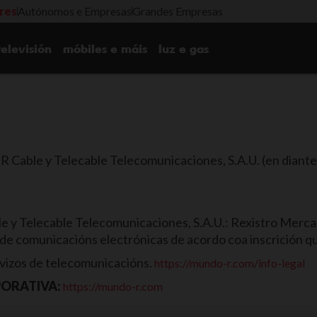
ares
Autónomos e Empresas
Grandes Empresas
televisión
móbiles e máis
luz e gas
 R Cable y Telecable Telecomunicaciones, S.A.U. (en diante,
le y Telecable Telecomunicaciones, S.A.U.: Rexistro Merc
os de comunicacións electrónicas de acordo coa inscrición 
rvizos de telecomunicacións.
https://mundo-r.com/info-legal
PORATIVA:
https://mundo-r.com