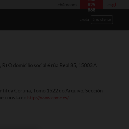
chámanos
825
es
gl
868
axuda
área cliente
 R) O domicilio social é rúa Real 85, 15003 A
antil da Coruña, Tomo 1522 do Arquivo, Sección
que consta en
.
http://www.cnmc.es/