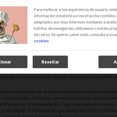
ular o uso que poden realizar os usuarios da web corporat
Para mellorar a túa experiencia de usuario, ela
iva), sen prexuízo de que certos servizos ou contidos den
información estatística e mostrarche contidos
adaptados aos teus intereses mediante a anális
hábitos de navegación, utilizamos cookies prop
terceiros. Se queres saber máis, consulta a nos
lízase mediante un identificador de nome de usuario e unh
cookies
is e intransferibles e é responsabilidade do usuario garant
 que realice co seu identificador de usuario. A este respe
tionar
Rexeitar
A
lave robusta, isto é, unha clave de polo menos 8 caracter
aracteres especiais ou signos de puntuación. Recoméndase, 
lacionadas coa persoa como: data de nacemento, enderezo,
facilitar a súa clave de acceso a un terceiro. A este respec
 comunicación: teléfono, correo electrónico, correo ordina
ta información pregámoslle que faga caso omiso á mesma 
io de ABUSE. R infórmao de que o dato do correo electrónic
n contractual que mantén con R e, no seu caso, para o enví