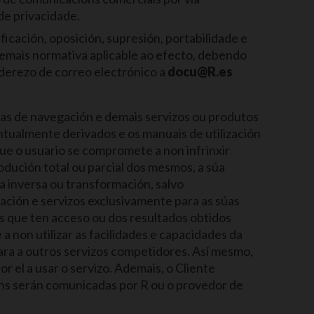
de privacidade.
icación, oposición, supresión, portabilidade e
emais normativa aplicable ao efecto, debendo
enderezo de correo electrónico a
docu@R.es
uras de navegación e demais servizos ou produtos
tualmente derivados e os manuais de utilización
ue o usuario se compromete a non infrinxir
dución total ou parcial dos mesmos, a súa
ía inversa ou transformación, salvo
ación e servizos exclusivamente para as súas
os que ten acceso ou dos resultados obtidos
 non utilizar as facilidades e capacidades da
 cara a outros servizos competidores. Así mesmo,
 el a usar o servizo. Ademais, o Cliente
ións serán comunicadas por R ou o provedor de