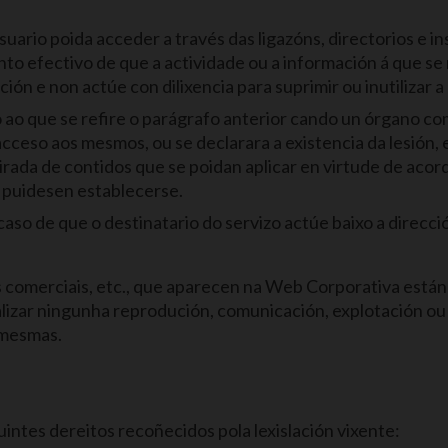
uario poida acceder a través das ligazóns, directorios e i
 efectivo de que a actividade ou a información á que se re
ión e non actúe con dilixencia para suprimir ou inutilizar 
o que se refire o parágrafo anterior cando un órgano comp
 acceso aos mesmos, ou se declarara a existencia da lesión
ada de contidos que se poidan aplicar en virtude de acord
 puidesen establecerse.
so de que o destinatario do servizo actúe baixo a direcció
 comerciais, etc., que aparecen na Web Corporativa están 
lizar ningunha reprodución, comunicación, explotación ou
 mesmas.
ntes dereitos recoñecidos pola lexislación vixente: