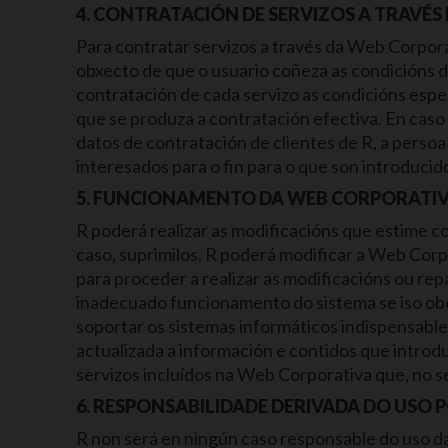
4. CONTRATACIÓN DE SERVIZOS A TRAVÉS
Para contratar servizos a través da Web Corpora
obxecto de que o usuario coñeza as condicións d
contratación de cada servizo as condicións espe
que se produza a contratación efectiva. En caso
datos de contratación de clientes de R, a perso
interesados para o fin para o que son introducid
5. FUNCIONAMENTO DA WEB CORPORATIV
R poderá realizar as modificacións que estime c
caso, suprimilos. R poderá modificar a Web Cor
para proceder a realizar as modificacións ou r
inadecuado funcionamento do sistema se iso obe
soportar os sistemas informáticos indispensable
actualizada a información e contidos que introd
servizos incluídos na Web Corporativa que, no 
6. RESPONSABILIDADE DERIVADA DO USO 
R non será en ningún caso responsable do uso da