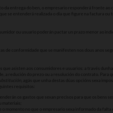
o da entrega do ben, o empresario responderá fronte ao c
ue se entenderá realizada o día que figure na factura ou t
umidor ou usuario poderán pactar un prazo menor ao indic
ltas de conformidade que se manifesten nos dous anos segu
 que asisten aos consumidores e usuarios: a través dunha
, a redución do prezo ou a resolución do contrato. Para 
ubstitución
, agás que unha destas dúas opcións sexa impo
uintes requisitos:
enderán os gastos que sexan precisos para que os bens s
u materiais;
e o momento no que o empresario sexa informado da falta