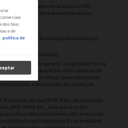
iva de R, que actualmente se atopa na URL
borar
tro da Web Corporativa se sometan ás súas
 comerciais
e dos teus
ias e de
a
política de
a clave de acceso facilitada polo usuario que
ir a súa confidencialidade.
cto e con obxecto de garantir a seguridade da súa
ceptar
es de lonxitude, composta por unha combinación
do mesmo xeito, non utilizar como contrasinais
 nomes propios, combinacións de nomes con
to, R infórmao de que NUNCA lle solicitará a súa
rio, SMS, MMS, etc.., polo que si recibe
e poña a devandita situación en coñecemento de
o facilitado será tratado por R coa finalidade
o de comunicacións comerciais por vía