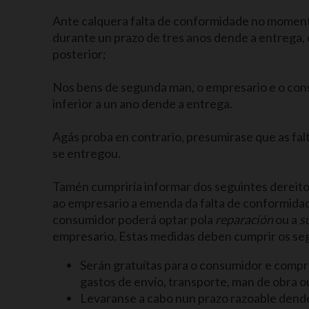
Ante calquera falta de conformidade no moment
durante un prazo de tres anos dende a entrega, q
posterior;
Nos bens de segunda man, o empresario e o cons
inferior a un ano dende a entrega.
Agás proba en contrario, presumirase que as fa
se entregou.
Tamén cumpriría informar dos seguintes dereitos
ao empresario a emenda da falta de conformidade
consumidor poderá optar pola
reparación
ou a
s
empresario. Estas medidas deben cumprir os seg
Serán gratuítas para o consumidor e compr
gastos de envío, transporte, man de obra o
Levaranse a cabo nun prazo razoable dend