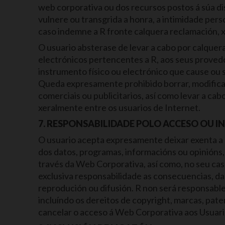
web corporativa ou dos recursos postos á súa dis
vulnere ou transgrida a honra, a intimidade perso
caso indemne a R fronte calquera reclamación, x
O usuario absterase de levar a cabo por calquer
electrónicos pertencentes a R, aos seus provedor
instrumento físico ou electrónico que cause ou s
Queda expresamente prohibido borrar, modificar
comerciais ou publicitarios, así como levar a ca
xeralmente entre os usuarios de Internet.
7. RESPONSABILIDADE POLO ACCESO OU I
O usuario acepta expresamente deixar exenta a R
dos datos, programas, informacións ou opinións, 
través da Web Corporativa, así como, no seu caso
exclusiva responsabilidade as consecuencias, da
reprodución ou difusión. R non será responsable 
incluíndo os dereitos de copyright, marcas, pate
cancelar o acceso á Web Corporativa aos Usuar