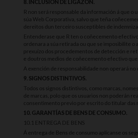
8. INCLUSIÓN DE LIGAZÓN.
R non será responsable da información á que o us
súa Web Corporativa, salvo que teña coñecemento
dereitos dun terceiro susceptibles de indemnizac
Entenderase que R ten o coñecemento efectivo a
ordenara a súa retirada ou que se imposibilite o
prexuízo dos procedementos de detección e retir
e doutros medios de coñecemento efectivo que
A exención de responsabilidade non operará no ca
9. SIGNOS DISTINTIVOS.
Todos os signos distintivos, como marcas, nomes
de marcas, polo que os usuarios non poderán rea
consentimento previo por escrito do titular das
10. GARANTÍAS DE BENS DE CONSUMO.
10.1 ENTREGA DE BENS
Á entrega de Bens de consumo aplícanse os segui