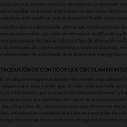
posición que atente contra os dereitos de propiedade intel
al ou familiar ou a imaxe a terceiros, ou que sexan ilícitos
udicial ou extraxudicial, que se presente fronte a ela co
a medio calquera destrución, alteración, inutilización ou
es ou a terceiros, así como de introducir ou difundir na R
exa susceptible de causar calquera tipo de alteración na R
 as mensaxes de correo electrónico doutros usuarios, env
bo calquera tipo de actividade ou práctica que transgrida o
NTRODUCIÓN DE CONTIDOS QUE CIRCULAN EN INTE
 de calquera responsabilidade relacionada coa calidade, e
calquera que sexa a orixe, que circulen pola súa rede ou p
, da información que o usuario introduza en Internet a tr
nos ou accións que puidesen derivarse do acceso aos conti
das infraccións de calquera usuario que afecten os dereito
ntes, información confidencial e calquera outro dereito de
ios que incumpran coas condicións de uso establecidas n