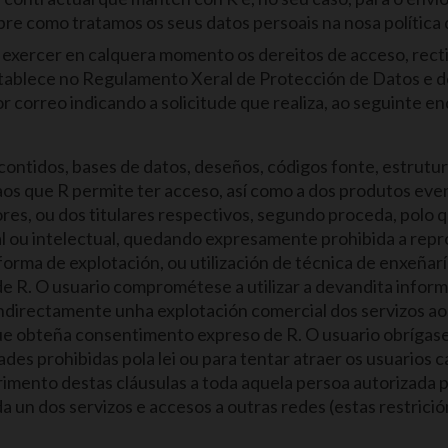
bre como tratamos os seus datos persoais na nosa política 
exercer en calquera momento os dereitos de acceso, rectif
stablece no Regulamento Xeral de Protección de Datos e d
 por correo indicando a solicitude que realiza, ao seguinte 
 contidos, bases de datos, deseños, códigos fonte, estrut
os que R permite ter acceso, así como a dos produtos even
res, ou dos titulares respectivos, segundo proceda, polo q
l ou intelectual, quedando expresamente prohibida a repro
forma de explotación, ou utilización de técnica de enxeñar
e R. O usuario comprométese a utilizar a devandita inform
 indirectamente unha explotación comercial dos servizos a
ue obteña consentimento expreso de R. O usuario obrígase a
ades prohibidas pola lei ou para tentar atraer os usuarios
mento destas cláusulas a toda aquela persoa autorizada por
da un dos servizos e accesos a outras redes (estas restric