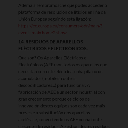
Ademais, lembrámosche que podes acceder á
plataforma de resolución de litixios en liña da
Unión Europea seguindo esta ligazón:
https://ec.europa.eu/consumers/odr/main/?
event=main.home2.show
14. RESIDUOS DE APARELLOS
ELÉCTRICOS E ELECTRÓNICOS.
Que son? Os Aparellos Eléctricos e
Electrónicos (AEE) son todos os aparellos que
necesitan corrente eléctrica, unha pila ou un
acumulador (móbiles, routers,
descodificadores...) para funcionar. A
fabricación de AEE é un sector industrial con
gran crecemento porque os ciclos de
innovación destes equipos son cada vez máis
breves e a substitución dos aparellos
acelérase, convertendo os AEE nunha fonte
crecente de residuos. A xestión destes residuos