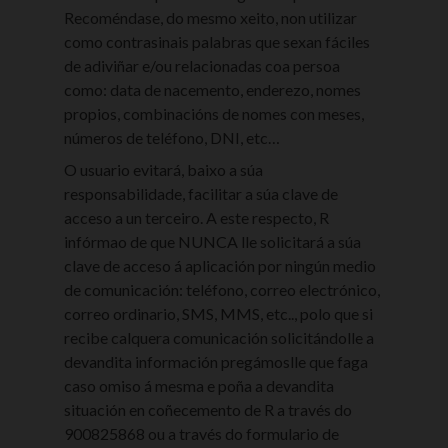
Recoméndase, do mesmo xeito, non utilizar
como contrasinais palabras que sexan fáciles
de adiviñar e/ou relacionadas coa persoa
como: data de nacemento, enderezo, nomes
propios, combinacións de nomes con meses,
números de teléfono, DNI, etc…
O usuario evitará, baixo a súa
responsabilidade, facilitar a súa clave de
acceso a un terceiro. A este respecto, R
infórmao de que NUNCA lle solicitará a súa
clave de acceso á aplicación por ningún medio
de comunicación: teléfono, correo electrónico,
correo ordinario, SMS, MMS, etc.., polo que si
recibe calquera comunicación solicitándolle a
devandita información pregámoslle que faga
caso omiso á mesma e poña a devandita
situación en coñecemento de R a través do
900825868 ou a través do formulario de