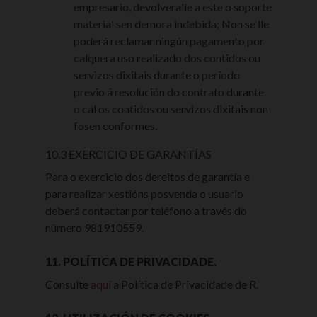
empresario, devolveralle a este o soporte
material sen demora indebida; Non se lle
poderá reclamar ningún pagamento por
calquera uso realizado dos contidos ou
servizos dixitais durante o período
previo á resolución do contrato durante
o cal os contidos ou servizos dixitais non
fosen conformes.
10.3 EXERCICIO DE GARANTÍAS
Para o exercicio dos dereitos de garantía e
para realizar xestións posvenda o usuario
deberá contactar por teléfono a través do
número 981910559.
11. POLÍTICA DE PRIVACIDADE.
Consulte
aquí
a Política de Privacidade de R.