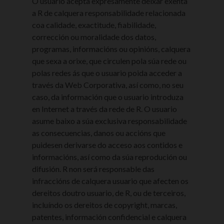
O usuario acepta expresamente deixar exenta
a R de calquera responsabilidade relacionada
coa calidade, exactitude, fiabilidade,
corrección ou moralidade dos datos,
programas, informacións ou opinións, calquera
que sexa a orixe, que circulen pola súa rede ou
polas redes ás que o usuario poida acceder a
través da Web Corporativa, así como, no seu
caso, da información que o usuario introduza
en Internet a través da rede de R. O usuario
asume baixo a súa exclusiva responsabilidade
as consecuencias, danos ou accións que
puidesen derivarse do acceso aos contidos e
informacións, así como da súa reprodución ou
difusión. R non será responsable das
infraccións de calquera usuario que afecten os
dereitos doutro usuario, de R, ou de terceiros,
incluíndo os dereitos de copyright, marcas,
patentes, información confidencial e calquera