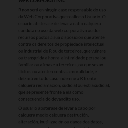
WEB CORPORATIVA.
R non será en ningún caso responsable do uso
da Web Corporativa que realice o Usuario. O
usuario absterase de levar a cabo calquera
conduta no uso da web corporativa ou dos
recursos postos á súa disposición que atente
contra os dereitos de propiedade intelectual
ou industrial de R ou de terceiros, que vulnere
ou transgrida a honra, a intimidade persoal ou
familiar ou a imaxe a terceiros, ou que sexan
ilícitos ou atenten contra a moralidade, e
deixará en todo caso indemne a R fronte
calquera reclamación, xudicial ou extraxudicial,
que se presente fronte a ela como
consecuencia do devandito uso.
O usuario absterase de levar a cabo por
calquera medio calquera destrución,
alteración, inutilización ou danos dos datos,