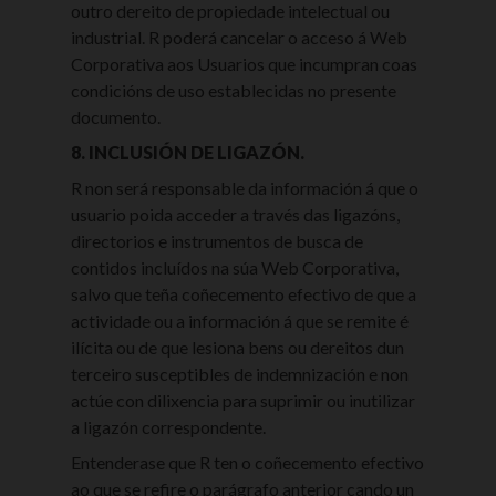
outro dereito de propiedade intelectual ou
industrial. R poderá cancelar o acceso á Web
Corporativa aos Usuarios que incumpran coas
condicións de uso establecidas no presente
documento.
8. INCLUSIÓN DE LIGAZÓN.
R non será responsable da información á que o
usuario poida acceder a través das ligazóns,
directorios e instrumentos de busca de
contidos incluídos na súa Web Corporativa,
salvo que teña coñecemento efectivo de que a
actividade ou a información á que se remite é
ilícita ou de que lesiona bens ou dereitos dun
terceiro susceptibles de indemnización e non
actúe con dilixencia para suprimir ou inutilizar
a ligazón correspondente.
Entenderase que R ten o coñecemento efectivo
ao que se refire o parágrafo anterior cando un