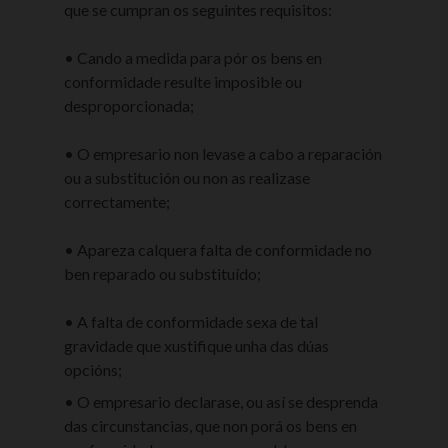
que se cumpran os seguintes requisitos:
• Cando a medida para pór os bens en
conformidade resulte imposible ou
desproporcionada;
• O empresario non levase a cabo a reparación
ou a substitución ou non as realizase
correctamente;
• Apareza calquera falta de conformidade no
ben reparado ou substituído;
• A falta de conformidade sexa de tal
gravidade que xustifique unha das dúas
opcións;
• O empresario declarase, ou así se desprenda
das circunstancias, que non porá os bens en