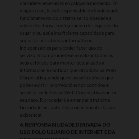
considere necesarias en calquera momento. En
ningún caso, R será responsable do inadecuado
funcionamento do sistema se iso obedece a
unha defectuosa configuración dos equipos do
usuario ou á súa insuficiente capacidade para
soportar os sistemas informáticos
indispensables para poder facer uso do
servizo. R comprométese a realizar todos os
seus esforzos para manter actualizada a
información e contidos que introduza na Web
Corporativa, aínda que o usuario coñece que
poden existir incorreccións nos contidos e
servizos incluídos na Web Corporativa que, no
seu caso, R procederá a emendar á máxima
brevidade en canto teña coñecemento da súa
existencia.
6. RESPONSABILIDADE DERIVADA DO
USO POLO USUARIO DE INTERNET E DA