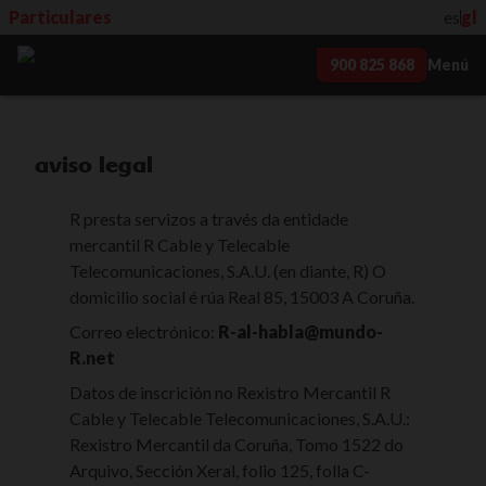
Particulares
es
gl
900 825 868
Menú
aviso legal
R presta servizos a través da entidade
mercantil R Cable y Telecable
Telecomunicaciones, S.A.U. (en diante, R) O
domicilio social é rúa Real 85, 15003 A Coruña.
Correo electrónico:
R-al-habla@mundo-
R.net
Datos de inscrición no Rexistro Mercantil R
Cable y Telecable Telecomunicaciones, S.A.U.:
Rexistro Mercantil da Coruña, Tomo 1522 do
Arquivo, Sección Xeral, folio 125, folla C-