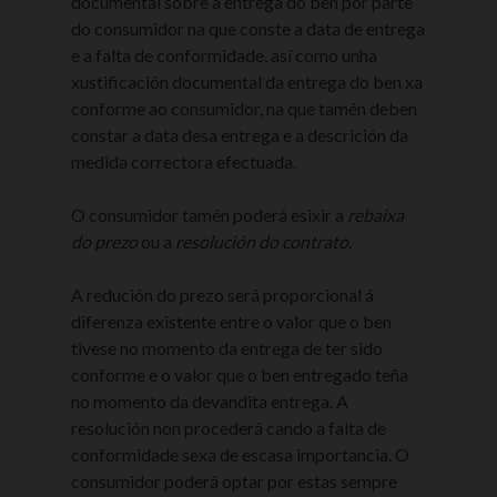
documental sobre a entrega do ben por parte
do consumidor na que conste a data de entrega
e a falta de conformidade, así como unha
xustificación documental da entrega do ben xa
conforme ao consumidor, na que tamén deben
constar a data desa entrega e a descrición da
medida correctora efectuada.
O consumidor tamén poderá esixir a
rebaixa
do prezo
ou a
resolución do contrato
.
A redución do prezo será proporcional á
diferenza existente entre o valor que o ben
tivese no momento da entrega de ter sido
conforme e o valor que o ben entregado teña
no momento da devandita entrega. A
resolución non procederá cando a falta de
conformidade sexa de escasa importancia. O
consumidor poderá optar por estas sempre