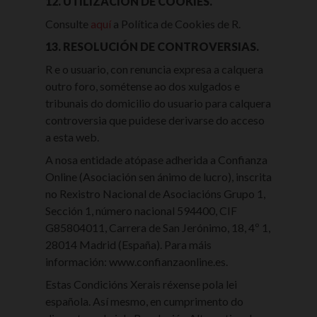
12. UTILIZACIÓN DE COOKIES.
Consulte
aquí
a Política de Cookies de R.
13. RESOLUCIÓN DE CONTROVERSIAS.
R e o usuario, con renuncia expresa a calquera
outro foro, sométense ao dos xulgados e
tribunais do domicilio do usuario para calquera
controversia que puidese derivarse do acceso
a esta web.
A nosa entidade atópase adherida a Confianza
Online (Asociación sen ánimo de lucro), inscrita
no Rexistro Nacional de Asociacións Grupo 1,
Sección 1, número nacional 594400, CIF
G85804011, Carrera de San Jerónimo, 18, 4º 1,
28014 Madrid (España). Para máis
información: www.confianzaonline.es.
Estas Condicións Xerais réxense pola lei
española. Así mesmo, en cumprimento do