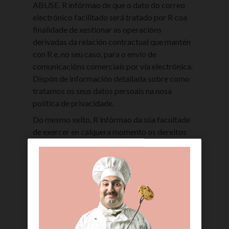
ABUSE. R infórmao de que o dato do correo
electrónico facilitado será tratado por R coa
finalidade de xestionar as operacións
derivadas da relación contractual que mantén
con R e, no seu caso, para o envío de
comunicacións comerciais por vía electrónica.
Dispón de información detallada sobre como
tratamos os seus datos persoais na nosa
política de privacidade.
Do mesmo xeito, R infórmao da súa facultade
de exercer en calquera momento os dereitos
de acceso, rectificación, oposición, supresión,
portabilidade e limitación do tratamento de
acordo co que se establece no Regulamento
Xeral de Protección de Datos e demais
normativa aplicable ao efecto, debendo
dirixirse a R a tal fin, mediante escrito enviado
por correo indicando a solicitude que realiza,