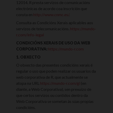
12014. R presta servizos de comunicacións
electrónicas de acordo coa inscrición que
consta en
http://www.cnmc.es/
.
Consulta as Condicións Xerais aplicables aos
servizos de telecomunicacións.
https://mundo-
r.com/info-legal
CONDICIÓNS XERAIS DE USO DA WEB
CORPORATIVA:
https://mundo-r.com
1. OBXECTO
O obxecto das presentes condicións xerais é
regular o uso que poden realizar os usuarios da
web corporativa de R, que actualmente se
atopa na URL
https://mundo-r.com/gl
(en
diante, a Web Corporativa), sen prexuízo de
que certos servizos ou contidos dentro da
Web Corporativa se sometan ás súas propias
condicións.