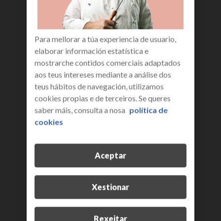
ao seguinte enderezo de correo electrónico a
docu@R.es
3. UTILIZACIÓN DA INFORMACIÓN.
Para mellorar a túa experiencia de usuario,
A propiedade intelectual da información,
elaborar información estatística e
datos, contidos, bases de datos, deseños,
mostrarche contidos comerciais adaptados
códigos fonte, estruturas de navegación e
aos teus intereses mediante a análise dos
demais servizos ou produtos telemáticos
teus hábitos de navegación, utilizamos
integrados na Web Corporativa ou aos que R
cookies propias e de terceiros. Se queres
permite ter acceso, así como a dos produtos
saber máis, consulta a nosa
política de
eventualmente derivados e os manuais de
cookies
utilización son propiedade exclusiva de R, dos
seus provedores, ou dos titulares respectivos,
segundo proceda, polo que o usuario se
Aceptar
compromete a non infrinxir ningún dereito
derivado da propiedade industrial ou
intelectual, quedando expresamente prohibida
Xestionar
a reprodución total ou parcial dos mesmos, a
súa comunicación pública, distribución, ou
Rexeitar