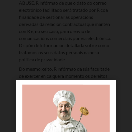
ABUSE. R infórmao de que o dato do correo
electrónico facilitado será tratado por R coa
finalidade de xestionar as operacións
derivadas da relación contractual que mantén
con R e, no seu caso, para o envío de
comunicacións comerciais por vía electrónica.
Dispón de información detallada sobre como
tratamos os seus datos persoais na nosa
política de privacidade.
Do mesmo xeito, R infórmao da súa facultade
de exercer en calquera momento os dereitos
de acceso, rectificación, oposición, supresión,
portabilidade e limitación do tratamento de
acordo co que se establece no Regulamento
Xeral de Protección de Datos e demais
normativa aplicable ao efecto, debendo
dirixirse a R a tal fin, mediante escrito enviado
por correo indicando a solicitude que realiza,