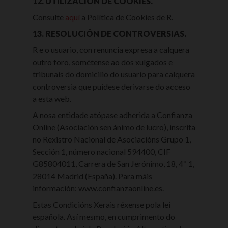
12. UTILIZACIÓN DE COOKIES.
Consulte
aquí
a Política de Cookies de R.
13. RESOLUCIÓN DE CONTROVERSIAS.
R e o usuario, con renuncia expresa a calquera
outro foro, sométense ao dos xulgados e
tribunais do domicilio do usuario para calquera
controversia que puidese derivarse do acceso
a esta web.
A nosa entidade atópase adherida a Confianza
Online (Asociación sen ánimo de lucro), inscrita
no Rexistro Nacional de Asociacións Grupo 1,
Sección 1, número nacional 594400, CIF
G85804011, Carrera de San Jerónimo, 18, 4º 1,
28014 Madrid (España). Para máis
información: www.confianzaonline.es.
Estas Condicións Xerais réxense pola lei
española. Así mesmo, en cumprimento do