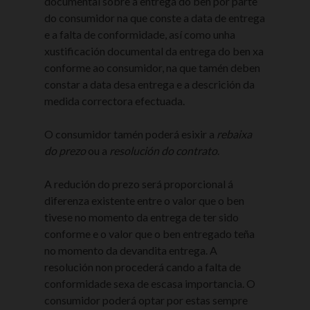
documental sobre a entrega do ben por parte
do consumidor na que conste a data de entrega
e a falta de conformidade, así como unha
xustificación documental da entrega do ben xa
conforme ao consumidor, na que tamén deben
constar a data desa entrega e a descrición da
medida correctora efectuada.
O consumidor tamén poderá esixir a
rebaixa
do prezo
ou a
resolución do contrato
.
A redución do prezo será proporcional á
diferenza existente entre o valor que o ben
tivese no momento da entrega de ter sido
conforme e o valor que o ben entregado teña
no momento da devandita entrega. A
resolución non procederá cando a falta de
conformidade sexa de escasa importancia. O
consumidor poderá optar por estas sempre