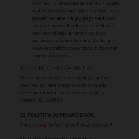
empresario, devolveralle a este o soporte
material sen demora indebida; Non se lle
poderá reclamar ningún pagamento por
calquera uso realizado dos contidos ou
servizos dixitais durante o período
previo á resolución do contrato durante
o cal os contidos ou servizos dixitais non
fosen conformes.
10.3 EXERCICIO DE GARANTÍAS
Para o exercicio dos dereitos de garantía e
para realizar xestións posvenda o usuario
deberá contactar por teléfono a través do
número 981910559.
11. POLÍTICA DE PRIVACIDADE.
Consulte
aquí
a Política de Privacidade de R.