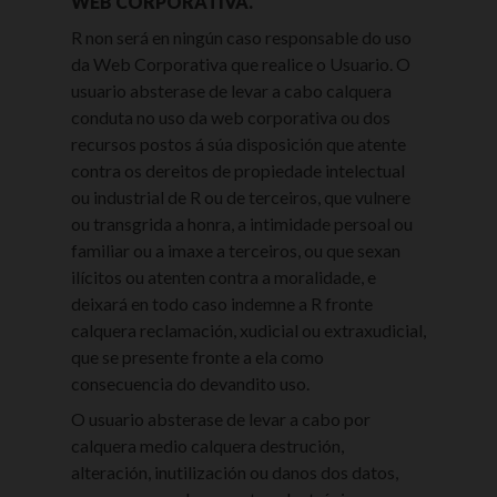
WEB CORPORATIVA.
R non será en ningún caso responsable do uso
da Web Corporativa que realice o Usuario. O
usuario absterase de levar a cabo calquera
conduta no uso da web corporativa ou dos
recursos postos á súa disposición que atente
contra os dereitos de propiedade intelectual
ou industrial de R ou de terceiros, que vulnere
ou transgrida a honra, a intimidade persoal ou
familiar ou a imaxe a terceiros, ou que sexan
ilícitos ou atenten contra a moralidade, e
deixará en todo caso indemne a R fronte
calquera reclamación, xudicial ou extraxudicial,
que se presente fronte a ela como
consecuencia do devandito uso.
O usuario absterase de levar a cabo por
calquera medio calquera destrución,
alteración, inutilización ou danos dos datos,