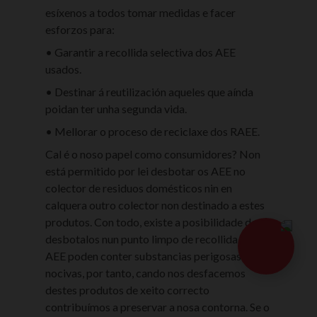
esíxenos a todos tomar medidas e facer
esforzos para:
• Garantir a recollida selectiva dos AEE
usados.
• Destinar á reutilización aqueles que aínda
poidan ter unha segunda vida.
• Mellorar o proceso de reciclaxe dos RAEE.
Cal é o noso papel como consumidores? Non
está permitido por lei desbotar os AEE no
colector de residuos domésticos nin en
calquera outro colector non destinado a estes
produtos. Con todo, existe a posibilidade de
queres c
desbotalos nun punto limpo de recollida. Os
asesorámo
AEE poden conter substancias perigosas e/ou
nocivas, por tanto, cando nos desfacemos
destes produtos de xeito correcto
contribuímos a preservar a nosa contorna. Se o