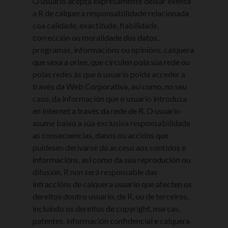
O usuario acepta expresamente deixar exenta
a R de calquera responsabilidade relacionada
coa calidade, exactitude, fiabilidade,
corrección ou moralidade dos datos,
programas, informacións ou opinións, calquera
que sexa a orixe, que circulen pola súa rede ou
polas redes ás que o usuario poida acceder a
través da Web Corporativa, así como, no seu
caso, da información que o usuario introduza
en Internet a través da rede de R. O usuario
asume baixo a súa exclusiva responsabilidade
as consecuencias, danos ou accións que
puidesen derivarse do acceso aos contidos e
informacións, así como da súa reprodución ou
difusión. R non será responsable das
infraccións de calquera usuario que afecten os
dereitos doutro usuario, de R, ou de terceiros,
incluíndo os dereitos de copyright, marcas,
patentes, información confidencial e calquera