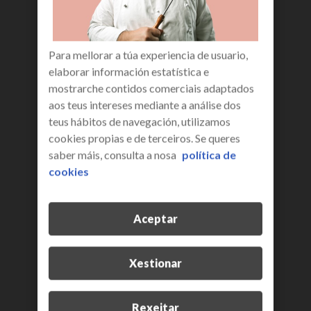
ao seguinte enderezo de correo electrónico a
docu@R.es
3. UTILIZACIÓN DA INFORMACIÓN.
Para mellorar a túa experiencia de usuario,
A propiedade intelectual da información,
elaborar información estatística e
datos, contidos, bases de datos, deseños,
mostrarche contidos comerciais adaptados
códigos fonte, estruturas de navegación e
aos teus intereses mediante a análise dos
demais servizos ou produtos telemáticos
teus hábitos de navegación, utilizamos
integrados na Web Corporativa ou aos que R
cookies propias e de terceiros. Se queres
permite ter acceso, así como a dos produtos
saber máis, consulta a nosa
política de
eventualmente derivados e os manuais de
cookies
utilización son propiedade exclusiva de R, dos
seus provedores, ou dos titulares respectivos,
segundo proceda, polo que o usuario se
Aceptar
compromete a non infrinxir ningún dereito
derivado da propiedade industrial ou
intelectual, quedando expresamente prohibida
Xestionar
a reprodución total ou parcial dos mesmos, a
súa comunicación pública, distribución, ou
Rexeitar