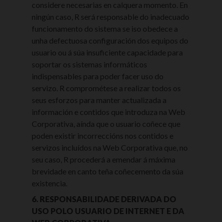
considere necesarias en calquera momento. En
ningún caso, R será responsable do inadecuado
funcionamento do sistema se iso obedece a
unha defectuosa configuración dos equipos do
usuario ou á súa insuficiente capacidade para
soportar os sistemas informáticos
indispensables para poder facer uso do
servizo. R comprométese a realizar todos os
seus esforzos para manter actualizada a
información e contidos que introduza na Web
Corporativa, aínda que o usuario coñece que
poden existir incorreccións nos contidos e
servizos incluídos na Web Corporativa que, no
seu caso, R procederá a emendar á máxima
brevidade en canto teña coñecemento da súa
existencia.
6. RESPONSABILIDADE DERIVADA DO
USO POLO USUARIO DE INTERNET E DA