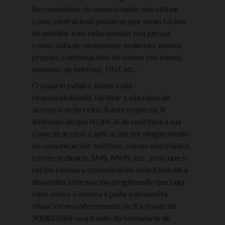
Recoméndase, do mesmo xeito, non utilizar
como contrasinais palabras que sexan fáciles
de adiviñar e/ou relacionadas coa persoa
como: data de nacemento, enderezo, nomes
propios, combinacións de nomes con meses,
números de teléfono, DNI, etc…
O usuario evitará, baixo a súa
responsabilidade, facilitar a súa clave de
acceso a un terceiro. A este respecto, R
infórmao de que NUNCA lle solicitará a súa
clave de acceso á aplicación por ningún medio
de comunicación: teléfono, correo electrónico,
correo ordinario, SMS, MMS, etc.., polo que si
recibe calquera comunicación solicitándolle a
devandita información pregámoslle que faga
caso omiso á mesma e poña a devandita
situación en coñecemento de R a través do
900825868 ou a través do formulario de