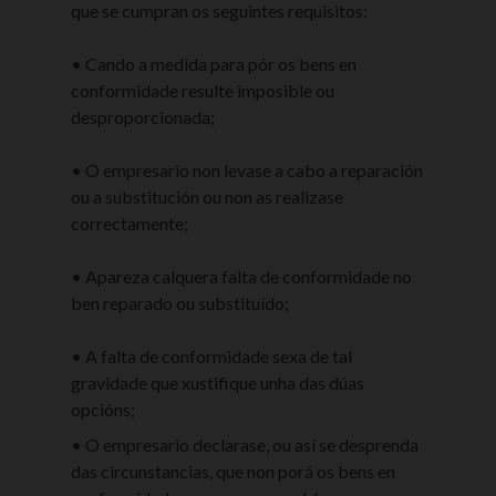
que se cumpran os seguintes requisitos:
• Cando a medida para pór os bens en
conformidade resulte imposible ou
desproporcionada;
• O empresario non levase a cabo a reparación
ou a substitución ou non as realizase
correctamente;
• Apareza calquera falta de conformidade no
ben reparado ou substituído;
• A falta de conformidade sexa de tal
gravidade que xustifique unha das dúas
opcións;
• O empresario declarase, ou así se desprenda
das circunstancias, que non porá os bens en