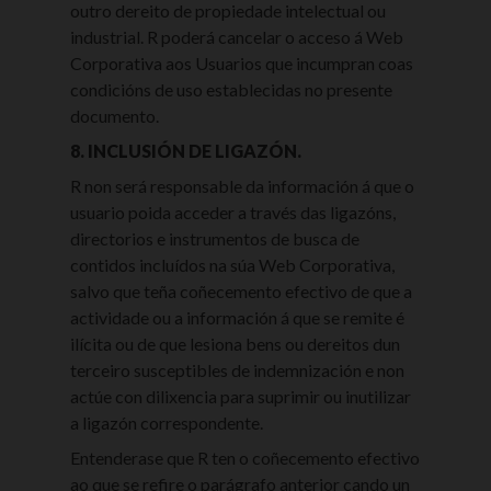
outro dereito de propiedade intelectual ou
industrial. R poderá cancelar o acceso á Web
Corporativa aos Usuarios que incumpran coas
condicións de uso establecidas no presente
documento.
8. INCLUSIÓN DE LIGAZÓN.
R non será responsable da información á que o
usuario poida acceder a través das ligazóns,
directorios e instrumentos de busca de
contidos incluídos na súa Web Corporativa,
salvo que teña coñecemento efectivo de que a
actividade ou a información á que se remite é
ilícita ou de que lesiona bens ou dereitos dun
terceiro susceptibles de indemnización e non
actúe con dilixencia para suprimir ou inutilizar
a ligazón correspondente.
Entenderase que R ten o coñecemento efectivo
ao que se refire o parágrafo anterior cando un