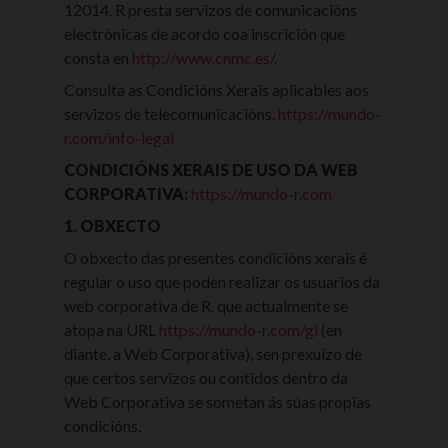
12014. R presta servizos de comunicacións
electrónicas de acordo coa inscrición que
consta en
http://www.cnmc.es/
.
Consulta as Condicións Xerais aplicables aos
servizos de telecomunicacións.
https://mundo-
r.com/info-legal
CONDICIÓNS XERAIS DE USO DA WEB
CORPORATIVA:
https://mundo-r.com
1. OBXECTO
O obxecto das presentes condicións xerais é
regular o uso que poden realizar os usuarios da
web corporativa de R, que actualmente se
atopa na URL
https://mundo-r.com/gl
(en
diante, a Web Corporativa), sen prexuízo de
que certos servizos ou contidos dentro da
Web Corporativa se sometan ás súas propias
condicións.