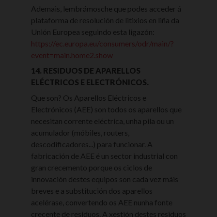
Ademais, lembrámosche que podes acceder á
plataforma de resolución de litixios en liña da
Unión Europea seguindo esta ligazón:
https://ec.europa.eu/consumers/odr/main/?
event=main.home2.show
14. RESIDUOS DE APARELLOS
ELÉCTRICOS E ELECTRÓNICOS.
Que son? Os Aparellos Eléctricos e
Electrónicos (AEE) son todos os aparellos que
necesitan corrente eléctrica, unha pila ou un
acumulador (móbiles, routers,
descodificadores...) para funcionar. A
fabricación de AEE é un sector industrial con
gran crecemento porque os ciclos de
innovación destes equipos son cada vez máis
breves e a substitución dos aparellos
acelérase, convertendo os AEE nunha fonte
crecente de residuos. A xestión destes residuos