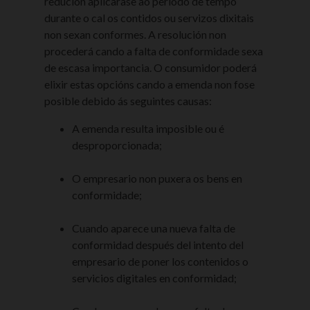
redución aplicarase ao período de tempo
durante o cal os contidos ou servizos dixitais
non sexan conformes. A resolución non
procederá cando a falta de conformidade sexa
de escasa importancia. O consumidor poderá
elixir estas opcións cando a emenda non fose
posible debido ás seguintes causas:
A emenda resulta imposible ou é
desproporcionada;
O empresario non puxera os bens en
conformidade;
Cuando aparece una nueva falta de
conformidad después del intento del
empresario de poner los contenidos o
servicios digitales en conformidad;