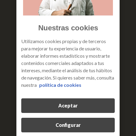
ventajas principales del 5G
Nuestras cookies
Utilizamos cookies propias y de terceros
para mejorar tu experiencia de usuario,
mayor velocidad de conexión
elaborar informes estadísticos y mostrarte
contenidos comerciales adaptados a tus
la tecnología 5G aumenta la velocidad hasta 10
intereses, mediante el análisis de tus hábitos
veces más. Si las redes 4G ofrecen 1 Gb/s, ahora
de navegación. Si quieres saber más, consulta
puedes alcanzar 10 Gb/s.
nuestra
política de cookies
Aceptar
Configurar
mejor ancho de banda