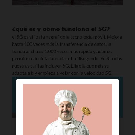
¿qué es y cómo funciona el 5G?
el 5G es el “pata negra” de la tecnología móvil. Mejora
hasta 100 veces más la transferencia de datos, la
banda ancha es 1.000 veces más rápida y además,
permite reducir la latencia a 1 milisegundo. En R todas
nuestras tarifas incluyen 5G. Elige la que más se
adapta a ti y empieza a volar con la velocidad 5G.