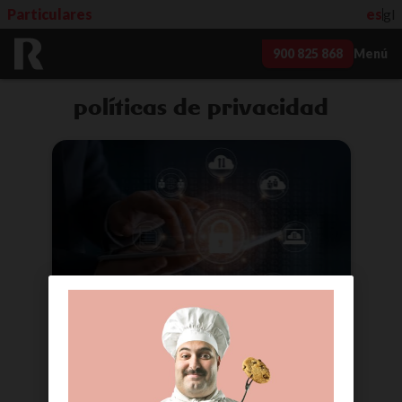
Particulares
es
gl
900 825 868
Menú
políticas de privacidad
política de privacidad para
webs y apps