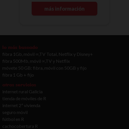
más información
lo más buscado
fibra 1Gb, móvil ∞,TV Total, Netflix y Disney+
fibra 500Mb, móvil ∞,TV y Netflix
móvete 50 GB: fibra, móvil con 50GB y fijo
fibra 1 Gb + fijo
otros servicios
internet rural Galicia
tienda de móviles de R
internet 2ª vivienda
seguro móvil
fútbol en R
cachocobertura R