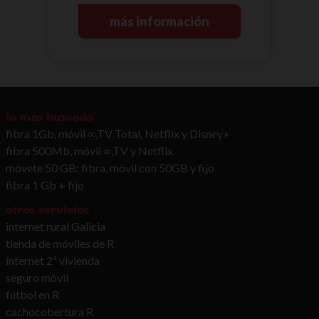
más información
lo más buscado
fibra 1Gb, móvil ∞,TV Total, Netflix y Disney+
fibra 500Mb, móvil ∞,TV y Netflix
móvete 50 GB: fibra, móvil con 50GB y fijo
fibra 1 Gb + fijo
otros servicios
internet rural Galicia
tienda de móviles de R
internet 2ª vivienda
seguro móvil
fútbol en R
cachocobertura R