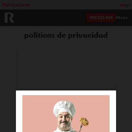
Particulares
es
gl
900 825 868
Menú
políticas de privacidad
política de privacidad para
webs y apps