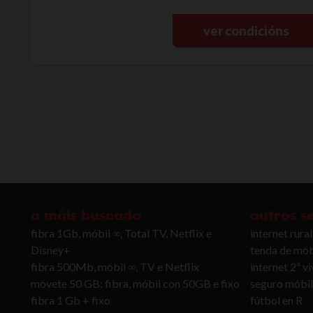
ver condicións
o máis buscado
outros s
fibra 1Gb, móbil ∞, Total TV, Netflix e
internet rural
Disney+
tenda de mób
fibra 500Mb, móbil ∞, TV e Netflix
internet 2ª v
móvete 50 GB: fibra, móbil con 50GB e fixo
seguro móbil
fibra 1 Gb + fixo
fútbol en R