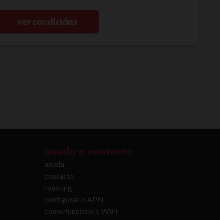
ver condicións
axuda e contacto
axuda
contacto
roaming
configurar o APN
como funciona o WiFi