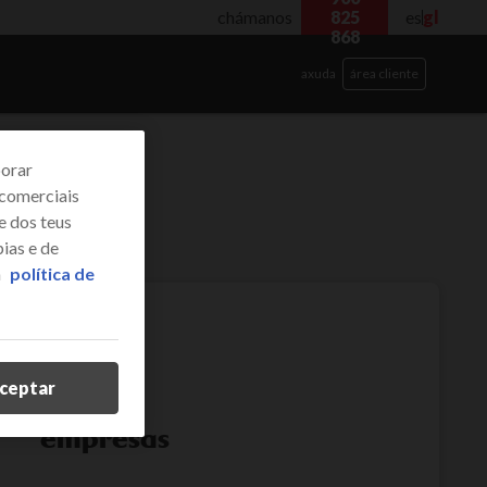
chámanos
825
es
gl
868
axuda
área cliente
borar
 comerciais
e dos teus
ias e de
a
política de
ceptar
empresas