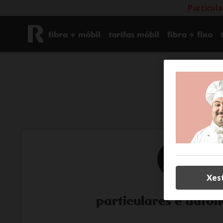
Particul
fibra + móbil
tarifas móbil
fibra + fixo
Xes
particulares e autó