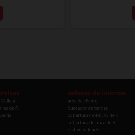
ervizos
enlaces de interese
 Galicia
área de cliente
iles de R
buscador de tendas
ivenda
cobertura móbil 5G de R
cobertura de fibra de R
test velocidade