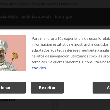
ares
Autónomos e Empresas
Grandes Empresas
televisión
móbiles e máis
luz e gas
Para mellorar a túa experiencia de usuario, ela
información estatística e mostrarche contidos
adaptados aos teus intereses mediante a anális
información legal
hábitos de navegación, utilizamos cookies prop
terceiros. Se queres saber máis, consulta a nos
cookies
tionar
Rexeitar
A
nomos