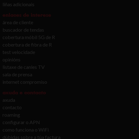
liñas adicionais
enlaces de interese
área de cliente
buscador de tendas
cobertura móbil 5G de R
cobertura de fibra de R
test velocidade
opinións
listaxe de canles TV
sala de prensa
internet compromiso
axuda e contacto
axuda
contacto
roaming
configurar o APN
como funciona o WiFi
dúbidas sobre a túa factura