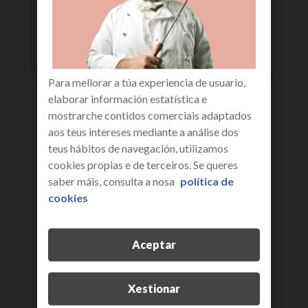
máis información
Para mellorar a túa experiencia de usuario,
elaborar información estatística e
mostrarche contidos comerciais adaptados
aos teus intereses mediante a análise dos
teus hábitos de navegación, utilizamos
cookies propias e de terceiros. Se queres
saber máis, consulta a nosa
política de
cookies
Aceptar
dereitos en protección de
datos
Xestionar