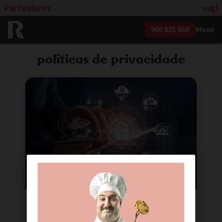
Particulares
es
gl
900 825 868
Menú
políticas de privacidade
política de privacidade para
webs e apps