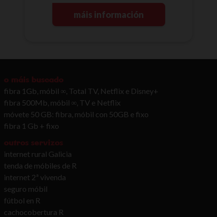
máis información
o máis buscado
fibra 1Gb, móbil ∞, Total TV, Netflix e Disney+
fibra 500Mb, móbil ∞, TV e Netflix
móvete 50 GB: fibra, móbil con 50GB e fixo
fibra 1 Gb + fixo
outros servizos
internet rural Galicia
tenda de móbiles de R
internet 2ª vivenda
seguro móbil
fútbol en R
cachocobertura R