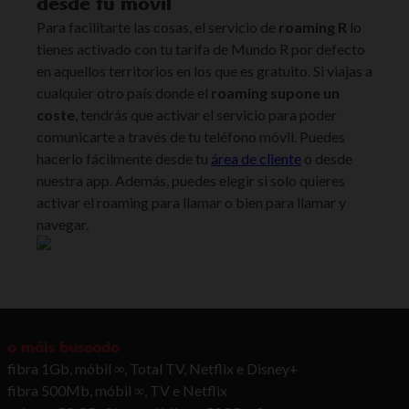
desde tu móvil
Para facilitarte las cosas, el servicio de
roaming R
lo
tienes activado con tu tarifa de Mundo R por defecto
en aquellos territorios en los que es gratuito. Si viajas a
cualquier otro país donde el
roaming supone un
coste
, tendrás que activar el servicio para poder
comunicarte a través de tu teléfono móvil. Puedes
hacerlo fácilmente desde tu
área de cliente
o desde
nuestra app. Además, puedes elegir si solo quieres
activar el roaming para llamar o bien para llamar y
navegar.
o máis buscado
fibra 1Gb, móbil ∞, Total TV, Netflix e Disney+
fibra 500Mb, móbil ∞, TV e Netflix