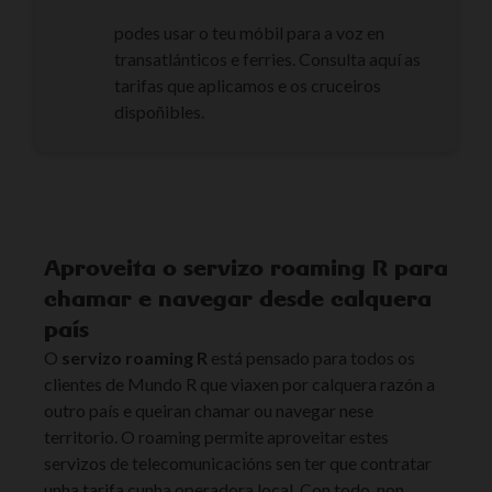
podes usar o teu móbil para a voz en
transatlánticos e ferries. Consulta aquí as
tarifas que aplicamos e os cruceiros
dispoñibles.
Aproveita o servizo roaming R para
chamar e navegar desde calquera
país
O
servizo roaming R
está pensado para todos os
clientes de Mundo R que viaxen por calquera razón a
outro país e queiran chamar ou navegar nese
territorio. O roaming permite aproveitar estes
servizos de telecomunicacións sen ter que contratar
unha tarifa cunha operadora local. Con todo, non