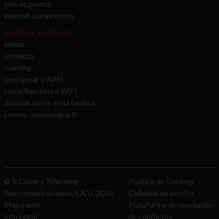
sala de prensa
internet compromiso
axuda e contacto
axuda
contacto
roaming
configurar o APN
como funciona o WiFi
dúbidas sobre a túa factura
correo - mensaxería R
© R Cable y Telecable
Política de Cookies
Telecomunicaciones, S.A.U.
2026
Calidade de servizo
Mapa web
Plataforma de resolución
Info Legal
de conflictos