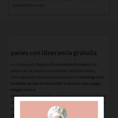
novas tarifas
aquí.
países con itinerancia gratuíta
se viaxas polo
Espazo Económico Europeo
(os
países da UE xunto con Islandia, Liechtenstein e
Noruega), non te preocupes porque o
roaming está
incluído na túa tarifa móbil e non tes que pagar
ningún extra
.
Para a túa comodidade, a itinerancia está activada por
defecto nos países onde é gratuíta. Se viaxas a outros
lugares, debes activar o Roaming na túa liña na túa
Área de Clientes.