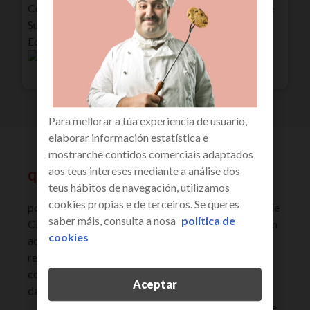
Coidado porque aínda que estudamos que Andorra e
Suíza son Europa, non están incluídas no Espazo
Económico Europeo.
Para mellorar a túa experiencia de usuario,
elaborar información estatística e
mostrarche contidos comerciais adaptados
que necesito saber?
aos teus intereses mediante a análise dos
teus hábitos de navegación, utilizamos
activa a itinerancia no teu móbil.
cookies propias e de terceiros. Se queres
podes activar ou desactivar o Roaming na túa Área de
saber máis, consulta a nosa
política de
Clientes, na APP ou chamando ao servizo de atención
cookies
ao cliente. Permítelle ter unha liña no estranxeiro e
recibir ou enviar chamadas e mensaxes. Ademais,
conectaráste a internet se activas a itinerancia de
Aceptar
datos na configuración do teu smartphone.
activa a itinerancia de datos no teu smartphone.