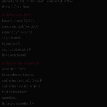
móvete 50 GB: fibra, móbil con 50GB e fixo
fibra 1 Gb + fixo
outros servizos
internet rural Galicia
tenda de móbiles de R
internet 2ª vivenda
seguro móbil
fútbol en R
cachocobertura R
liñas adicionais
enlaces de interese
área de cliente
buscador de tendas
cobertura móbil 5G de R
cobertura de fibra de R
test velocidade
opinións
listaxe de canles TV