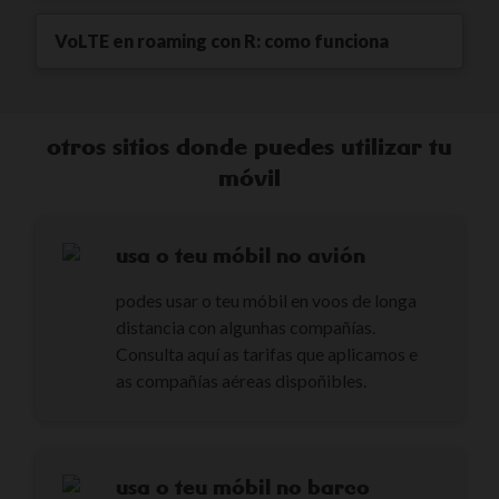
VoLTE en roaming con R: como funciona
otros sitios donde puedes utilizar tu
móvil
usa o teu móbil no avión
podes usar o teu móbil en voos de longa
distancia con algunhas compañías.
Consulta aquí as tarifas que aplicamos e
as compañías aéreas dispoñibles.
usa o teu móbil no barco