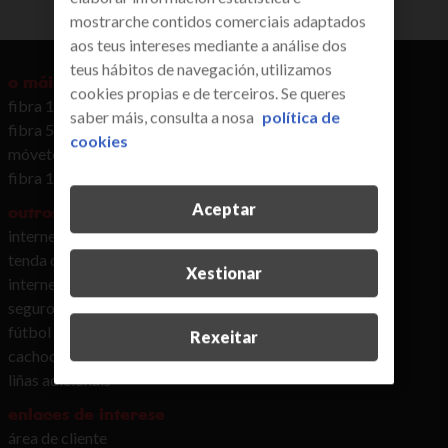
mostrarche contidos comerciais adaptados
aos teus intereses mediante a análise dos
teus hábitos de navegación, utilizamos
o máis buscado
cookies propias e de terceiros. Se queres
fibra 1Gb, móbil ∞, Total TV, Netflix e Disney+
saber máis, consulta a nosa
política de
fibra 500Mb, móbil ∞, TV e Netflix
cookies
móvete 50 GB: fibra, móbil con 50GB e fixo
fibra 1 Gb + fixo
Aceptar
outros servizos
internet rural Galicia
tenda de móbiles de R
Xestionar
internet 2ª vivenda
seguro móbil
fútbol en R
Rexeitar
cachocobertura R
liñas adicionais
enlaces de interese
área de cliente