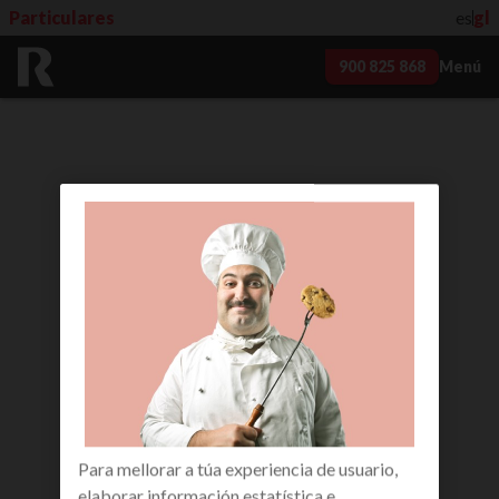
Particulares
es
gl
900 825 868
Menú
Para mellorar a túa experiencia de usuario,
elaborar información estatística e