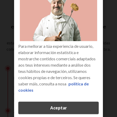
consellos antes de facer a proba de
velocidade de Internet
esta proba de velocidade está optimizada para que poidas
Para mellorar a túa experiencia de usuario,
coñecer a calidade da túa conexión a internet xa sexa fibra,
elaborar información estatística e
ADSL, Wi-Fi ou internet móbil (3G, 4G ou 5G).
mostrarche contidos comerciais adaptados
aos teus intereses mediante a análise dos
1.
teus hábitos de navegación, utilizamos
pecha todo
cookies propias e de terceiros. Se queres
saber máis, consulta a nosa
política de
tanto os programas como as aplicacións están
cookies
consumindo recursos e tamén unha parte do seu
ancho de banda.
Aceptar
2.