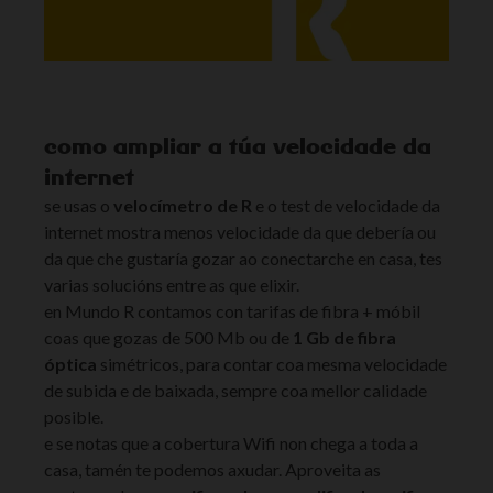
como ampliar a túa velocidade da
internet
se usas o
velocímetro de R
e o test de velocidade da
internet mostra menos velocidade da que debería ou
da que che gustaría gozar ao conectarche en casa, tes
varias solucións entre as que elixir.
en Mundo R contamos con tarifas de fibra + móbil
coas que gozas de 500 Mb ou de
1 Gb de fibra
óptica
simétricos, para contar coa mesma velocidade
de subida e de baixada, sempre coa mellor calidade
posible.
e se notas que a cobertura Wifi non chega a toda a
casa, tamén te podemos axudar. Aproveita as