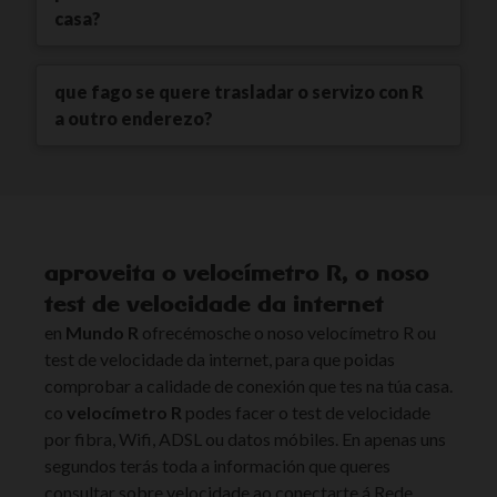
casa?
que fago se quere trasladar o servizo con R
a outro enderezo?
aproveita o velocímetro R, o noso
test de velocidade da internet
en
Mundo R
ofrecémosche o noso velocímetro R ou
test de velocidade da internet, para que poidas
comprobar a calidade de conexión que tes na túa casa.
co
velocímetro R
podes facer o test de velocidade
por fibra, Wifi, ADSL ou datos móbiles. En apenas uns
segundos terás toda a información que queres
consultar sobre velocidade ao conectarte á Rede