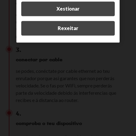
conecta só ti
Xestionar
comproba que non hai outros dispositivos ou
usuarios na túa mesma rede. En caso contrario, a
Rexeitar
velocidade da túa conexión distribúese e o
resultado da proba será parcial.
3.
conectar por cable
se podes, conéctate por cable ethernet ao teu
enrutador porque así garantes que non perderás
velocidade. Se o fas por WiFi, sempre perderás
parte da velocidade debido ás interferencias que
recibes e á distancia ao router.
4.
comproba o teu dispositivo