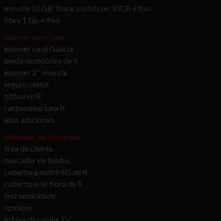
móvete 50 GB: fibra, móbil con 50GB e fixo
fibra 1 Gb + fixo
outros servizos
internet rural Galicia
tenda de móbiles de R
internet 2ª vivenda
seguro móbil
fútbol en R
cachocobertura R
liñas adicionais
enlaces de interese
área de cliente
buscador de tendas
cobertura móbil 5G de R
cobertura de fibra de R
test velocidade
opinións
listaxe de canles TV