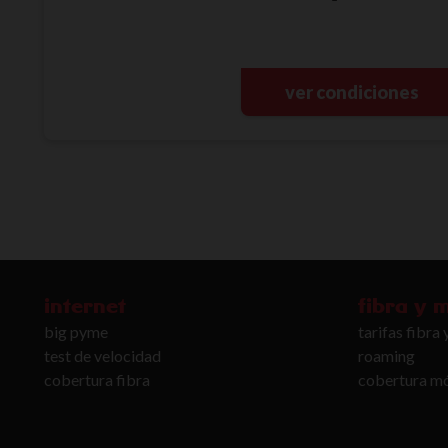
ver condiciones
internet
fibra y 
big pyme
tarifas fibra 
test de velocidad
roaming
cobertura fibra
cobertura mó