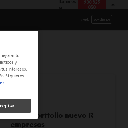
llámanos
900 825
es
858
al
ayuda
soy cliente
mejorar tu
ísticos y
tus intereses,
n. Si quieres
ies
ceptar
s legales
portfolio nuevo
R
empresas