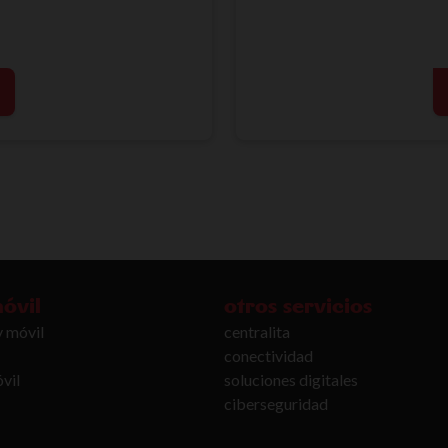
móvil
otros servicios
y móvil
centralita
conectividad
vil
soluciones digitales
ciberseguridad