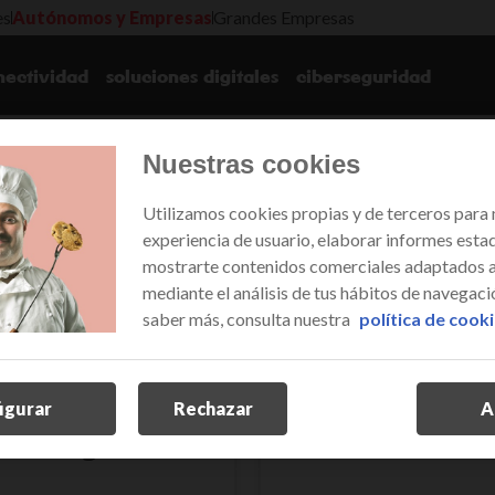
es
Autónomos y Empresas
Grandes Empresas
nectividad
soluciones digitales
ciberseguridad
Nuestras cookies
Utilizamos cookies propias y de terceros para 
infomación legal
experiencia de usuario, elaborar informes estad
mostrarte contenidos comerciales adaptados a 
mediante el análisis de tus hábitos de navegació
saber más, consulta nuestra
política de cook
igurar
Rechazar
A
io antiguo
R
condicione