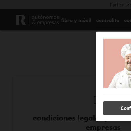
Particular
fibra y móvil
centralita
co
Conf
condiciones legales
portfol
empresas