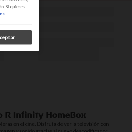
n. Si quieres
ies
ceptar
o R Infinity HomeBox
eras en el cine. Disfruta de ver la televisión con
imagen y sonido gracias al nuevo descodificador