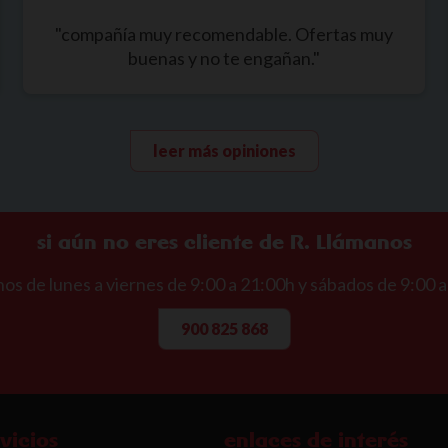
"compañía muy recomendable. Ofertas muy
buenas y no te engañan."
leer más opiniones
si aún no eres cliente de R. Llámanos
os de lunes a viernes de 9:00 a 21:00h y sábados de 9:00 a
900 825 868
vicios
enlaces de interés