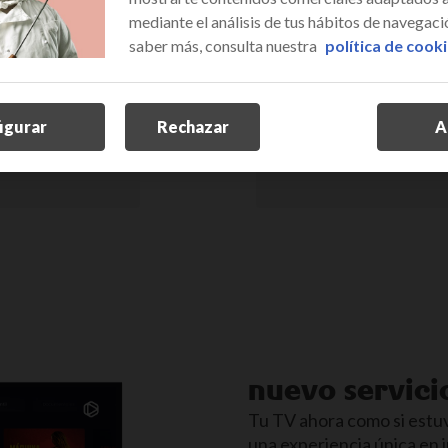
mediante el análisis de tus hábitos de navegació
saber más, consulta nuestra
política de cook
igurar
Rechazar
A
nuevo servici
Tu TV ahora como si estuvi
una experiencia única en 