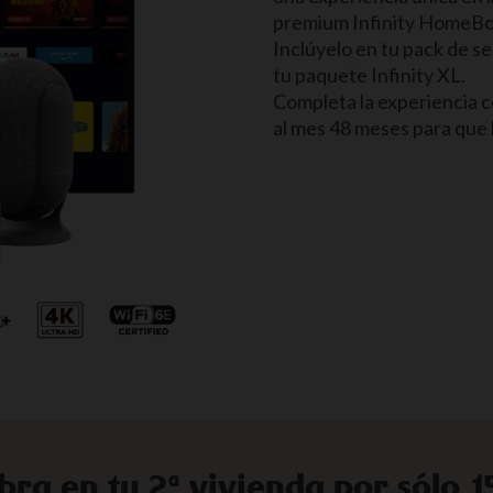
premium Infinity HomeBo
Inclúyelo en tu pack de ser
tu paquete Infinity XL.
Completa la experiencia 
al mes 48 meses para que 
ibra en tu 2ª vivienda por sólo 