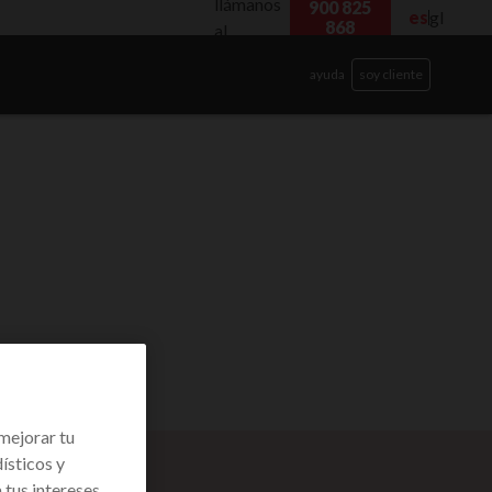
llámanos
900 825
es
gl
868
al
ayuda
soy cliente
mejorar tu
ísticos y
bar
tus intereses,