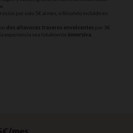
x.
vicios por solo 5€ al mes, o llévatelo incluido en
con
dos altavoces traseros envolventes
por 3€
la experiencia sea totalmente
inmersiva
.
15€/mes