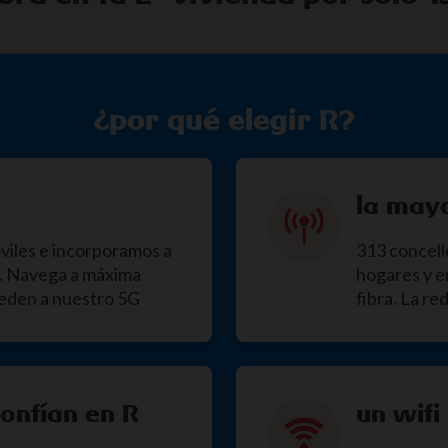
¿por qué elegir R?
la mayo
viles e incorporamos a
313 concell
s. Navega a máxima
hogares y e
ceden a nuestro 5G
fibra. La r
confían en R
un wifi