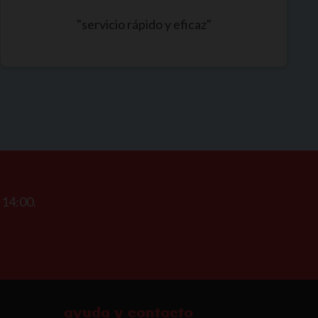
"servicio rápido y eficaz"
 14:00.
ayuda y contacto