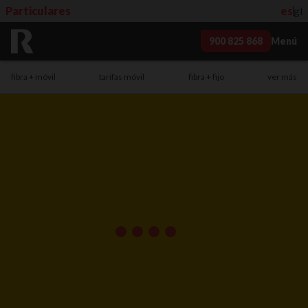
Particulares
es
gl
900 825 868
Menú
fibra + móvil
tarifas móvil
fibra + fijo
ver más