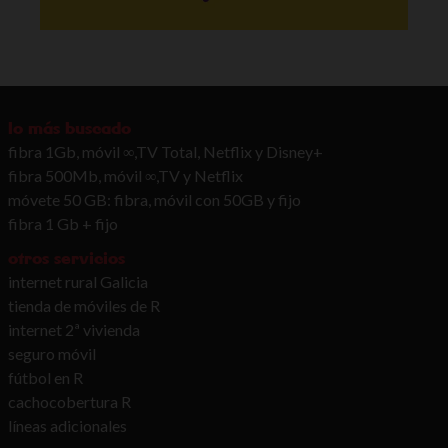
lo más buscado
fibra 1Gb, móvil ∞,TV Total, Netflix y Disney+
fibra 500Mb, móvil ∞,TV y Netflix
móvete 50 GB: fibra, móvil con 50GB y fijo
fibra 1 Gb + fijo
otros servicios
internet rural Galicia
tienda de móviles de R
internet 2ª vivienda
seguro móvil
fútbol en R
cachocobertura R
líneas adicionales