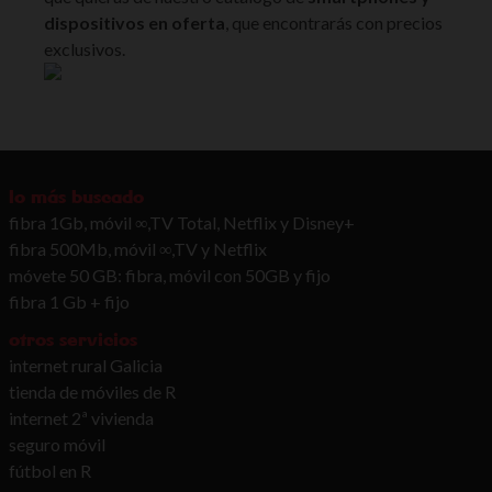
dispositivos en oferta
, que encontrarás con precios
exclusivos.
lo más buscado
fibra 1Gb, móvil ∞,TV Total, Netflix y Disney+
fibra 500Mb, móvil ∞,TV y Netflix
móvete 50 GB: fibra, móvil con 50GB y fijo
fibra 1 Gb + fijo
otros servicios
internet rural Galicia
tienda de móviles de R
internet 2ª vivienda
seguro móvil
fútbol en R