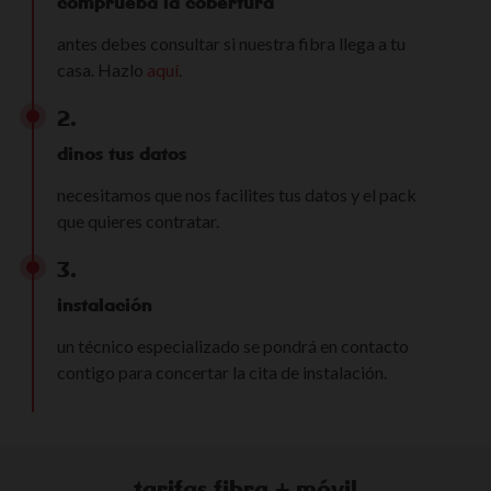
comprueba la cobertura
antes debes consultar si nuestra fibra llega a tu
casa. Hazlo
aquí
.
2.
dinos tus datos
necesitamos que nos facilites tus datos y el pack
que quieres contratar.
3.
instalación
un técnico especializado se pondrá en contacto
contigo para concertar la cita de instalación.
tarifas fibra + móvil