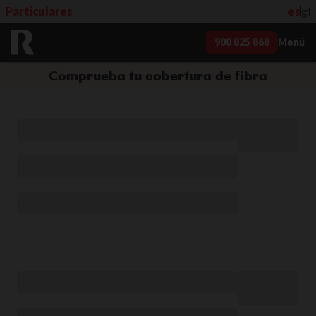
Particulares
es
gl
900 825 868
Menú
Comprueba tu cobertura de fibra