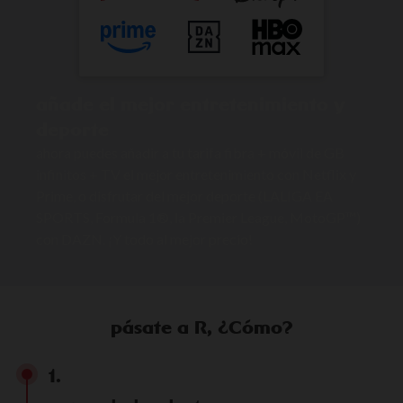
añade el mejor entretenimiento y
deporte
ahora puedes añadir a tu tarifa fibra + móvil de GB
infinitos + TV el mejor entretenimiento con Netflix y
Prime, o disfrutar del mejor deporte (LALIGA EA
SPORTS, Formula 1®, la Premier League, MotoGP™)
con DAZN. ¡Y todo al mejor precio!
pásate a R, ¿Cómo?
1.