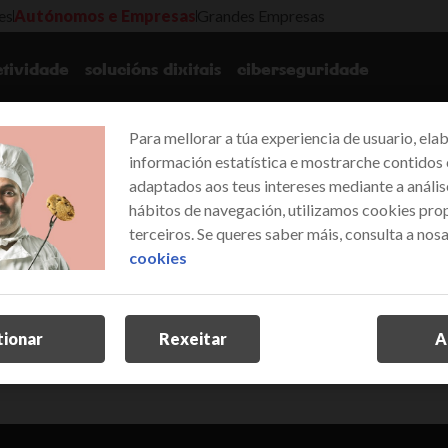
es
Autónomos e Empresas
Grandes Empresas
tividade
solucións dixitais
ciberseguridade
Para mellorar a túa experiencia de usuario, ela
información estatística e mostrarche contidos
adaptados aos teus intereses mediante a anális
hábitos de navegación, utilizamos cookies prop
terceiros. Se queres saber máis, consulta a nos
cookies
tionar
Rexeitar
A