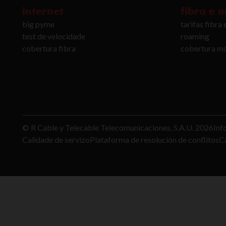
internet
fibra e 
big pyme
tarifas fibra
test de velocidade
roaming
cobertura fibra
cobertura mó
© R Cable y Telecable Telecomunicaciones, S.A.U.
2026
Inf
Calidade de servizo
Plataforma de resolución de conflitos
Ca