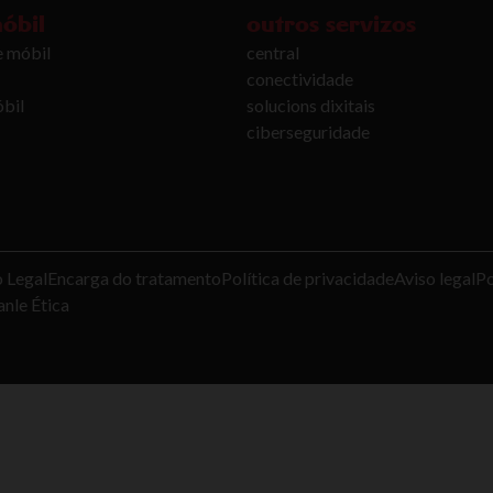
móbil
outros servizos
 e móbil
central
conectividade
bil
solucions dixitais
ciberseguridade
o Legal
Encarga do tratamento
Política de privacidade
Aviso legal
Po
nle Ética