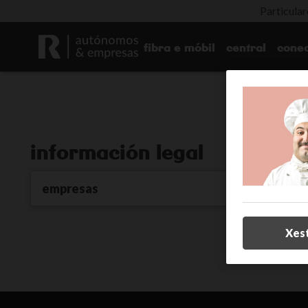
Particular
fibra e móbil
central
conec
información legal
empresas
Xes