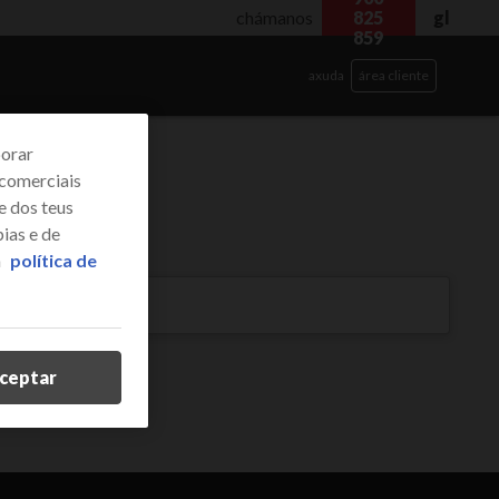
chámanos
825
gl
859
axuda
área cliente
borar
 comerciais
e dos teus
ias e de
a
política de
ceptar