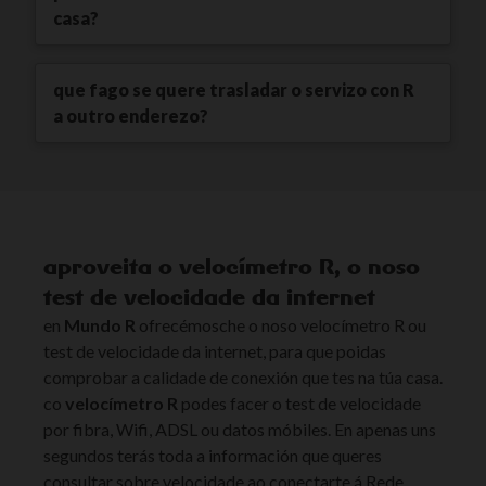
casa?
que fago se quere trasladar o servizo con R
a outro enderezo?
aproveita o velocímetro R, o noso
test de velocidade da internet
en
Mundo R
ofrecémosche o noso velocímetro R ou
test de velocidade da internet, para que poidas
comprobar a calidade de conexión que tes na túa casa.
co
velocímetro R
podes facer o test de velocidade
por fibra, Wifi, ADSL ou datos móbiles. En apenas uns
segundos terás toda a información que queres
consultar sobre velocidade ao conectarte á Rede