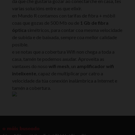
da que che gustaría gozar ao conectarche en casa, tes
varias solucións entre as que elixir.
en Mundo R contamos con tarifas de fibra + móbil
coas que gozas de 500 Mb ou de
1 Gb de fibra
óptica
simétricos, para contar coa mesma velocidade
de subida e de baixada, sempre coa mellor calidade
posible.
e se notas que a cobertura Wifi non chega a toda a
casa, tamén te podemos axudar. Aproveita as
vantaxes do noso
wifi mesh
, un
amplificador wifi
intelixente
, capaz de multiplicar por catro a
velocidade da túa conexión inalámbrica a Internet e
tamén a cobertura.
o máis buscado