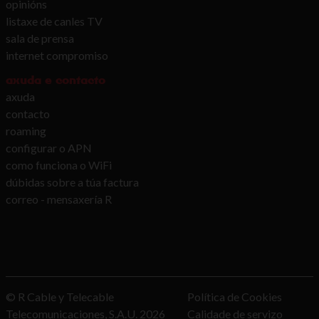
opinións
listaxe de canles TV
sala de prensa
internet compromiso
axuda e contacto
axuda
contacto
roaming
configurar o APN
como funciona o WiFi
dúbidas sobre a túa factura
correo - mensaxería R
© R Cable y Telecable
Política de Cookies
Telecomunicaciones, S.A.U.
2026
Calidade de servizo