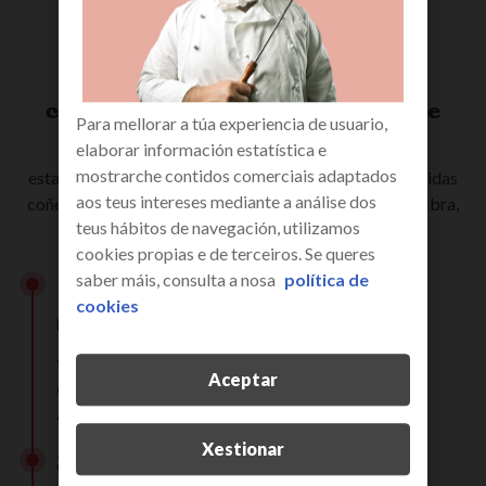
consellos antes de facer a proba de
Para mellorar a túa experiencia de usuario,
velocidade de Internet
elaborar información estatística e
mostrarche contidos comerciais adaptados
esta proba de velocidade está optimizada para que poidas
aos teus intereses mediante a análise dos
coñecer a calidade da túa conexión a internet xa sexa fibra,
teus hábitos de navegación, utilizamos
ADSL, Wi-Fi ou internet móbil (3G, 4G ou 5G).
cookies propias e de terceiros. Se queres
saber máis, consulta a nosa
política de
1.
cookies
pecha todo
tanto os programas como as aplicacións están
Aceptar
consumindo recursos e tamén unha parte do seu
ancho de banda.
Xestionar
2.