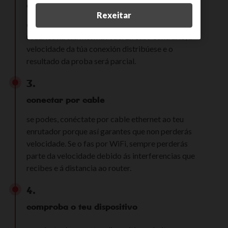
conecta só ti
Rexeitar
comproba que non hai outros dispositivos ou
usuarios na túa mesma rede. En caso contrario, a
velocidade da túa conexión distribúese e o
resultado da proba será parcial.
3.
conectar por cable
se podes, conéctate por cable ethernet ao teu
enrutador porque así garantes que non perderás
velocidade. Se o fas por WiFi, sempre perderás
parte da velocidade debido ás interferencias que
recibes e á distancia ao router.
4.
comproba o teu dispositivo