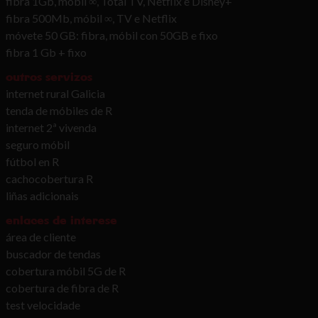
fibra 1Gb, móbil ∞, Total TV, Netflix e Disney+
fibra 500Mb, móbil ∞, TV e Netflix
móvete 50 GB: fibra, móbil con 50GB e fixo
fibra 1 Gb + fixo
outros servizos
internet rural Galicia
tenda de móbiles de R
internet 2ª vivenda
seguro móbil
fútbol en R
cachocobertura R
liñas adicionais
enlaces de interese
área de cliente
buscador de tendas
cobertura móbil 5G de R
cobertura de fibra de R
test velocidade