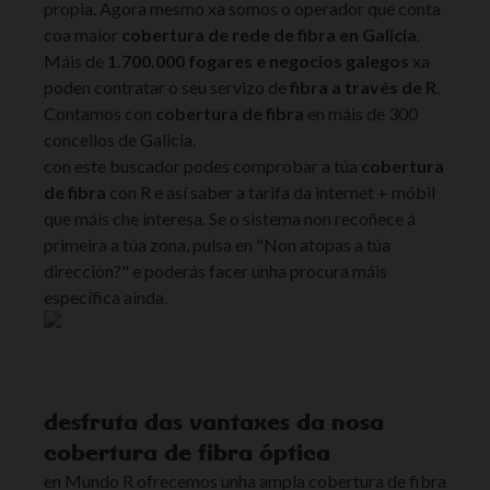
propia. Agora mesmo xa somos o operador que conta
coa maior
cobertura de rede de fibra en Galicia
.
Máis de
1.700.000 fogares e negocios galegos
xa
poden contratar o seu servizo de
fibra a través de R
.
Contamos con
cobertura de fibra
en máis de 300
concellos de Galicia.
con este buscador podes comprobar a túa
cobertura
de fibra
con R e así saber a tarifa da internet + móbil
que máis che interesa. Se o sistema non recoñece á
primeira a túa zona, pulsa en "Non atopas a túa
dirección?" e poderás facer unha procura máis
específica aínda.
desfruta das vantaxes da nosa
cobertura de fibra óptica
en Mundo R ofrecemos unha ampla cobertura de fibra