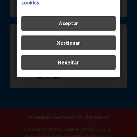
cookies
Galicia. Anímaste a unirte?
Aceptar
unha wifi única e exclusiva
Xestionar
queremos que teñas a mellor wifi. Por
iso che ofrecemos un router con wifi 7,
co que poderás conectar ata 200
Rexeitar
dispositivos e ter mellor cobertura wifi
na túa casa
se queres contratar R, chámanos
Chámanos de luns a venres de 9:00 a 21:00
horas e os sábados de 9:00 a 14:00 horas.