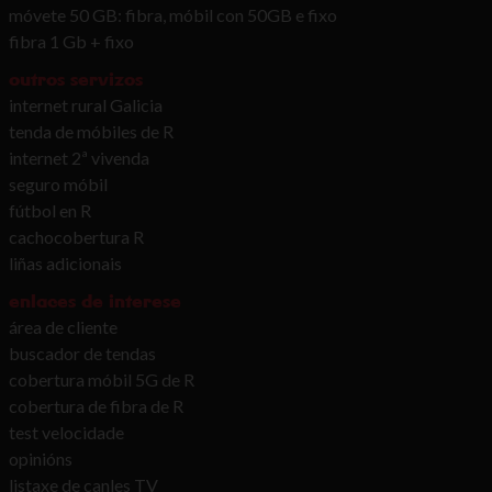
móvete 50 GB: fibra, móbil con 50GB e fixo
fibra 1 Gb + fixo
outros servizos
internet rural Galicia
tenda de móbiles de R
internet 2ª vivenda
seguro móbil
fútbol en R
cachocobertura R
liñas adicionais
enlaces de interese
área de cliente
buscador de tendas
cobertura móbil 5G de R
cobertura de fibra de R
test velocidade
opinións
listaxe de canles TV