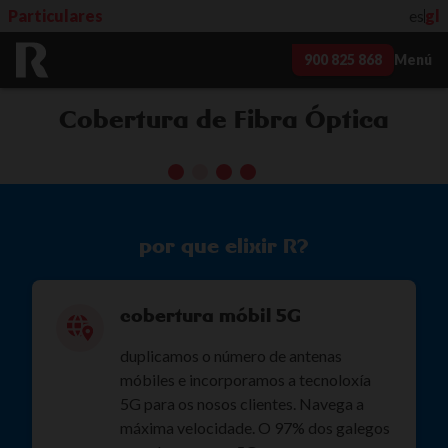
Particulares
es
gl
900 825 868
Menú
Cobertura de Fibra Óptica
por que elixir R?
cobertura móbil 5G
duplicamos o número de antenas
móbiles e incorporamos a tecnoloxía
5G para os nosos clientes. Navega a
máxima velocidade. O 97% dos galegos