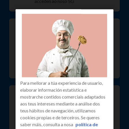
acceden ao noso 5G
a maior rede de fibra
313 concellos con cobertura. Máis de
1,7 millóns de fogares e empresas en
Galicia con acceso á nosa rede de fibra.
A rede máis rápida e moderna con Fibra
MAX.
Para mellorar a túa experiencia de usuario,
elaborar información estatística e
+ de 650.000 clientes confían
mostrarche contidos comerciais adaptados
en R
aos teus intereses mediante a análise dos
teus hábitos de navegación, utilizamos
máis de 650.000 clientes particulares e
cookies propias e de terceiros. Se queres
de empresas xa confían en nós e nas
saber máis, consulta a nosa
política de
nosas dúas décadas traballando en