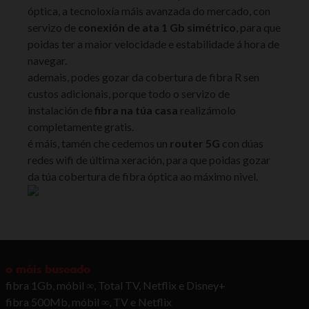
óptica, a tecnoloxía máis avanzada do mercado, con
servizo de
conexión de ata 1 Gb simétrico
, para que
poidas ter a maior velocidade e estabilidade á hora de
navegar.
ademais, podes gozar da cobertura de fibra R sen
custos adicionais, porque todo o servizo de
instalación de
fibra na túa casa
realizámolo
completamente gratis.
é máis, tamén che cedemos un
router 5G
con dúas
redes wifi de última xeración, para que poidas gozar
da túa cobertura de fibra óptica ao máximo nivel.
o máis buscado
fibra 1Gb, móbil ∞, Total TV, Netflix e Disney+
fibra 500Mb, móbil ∞, TV e Netflix