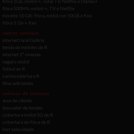
fibra 1Gb, móbil ∞, Total TV, Netflix e Disney+
fibra 500Mb, móbil ∞, TV e Netflix
móvete 50 GB: fibra, móbil con 50GB e fixo
fibra 1 Gb + fixo
outros servizos
internet rural Galicia
tenda de móbiles de R
internet 2ª vivenda
seguro móbil
fútbol en R
cachocobertura R
liñas adicionais
enlaces de interese
área de cliente
buscador de tendas
cobertura móbil 5G de R
cobertura de fibra de R
test velocidade