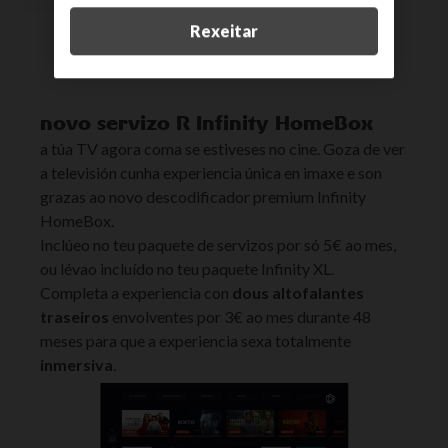
Rexeitar
novo servizo R Infinity HomeBox
a túa TV agora coma se estiveses no cine. Goza de ver
a televisión cunha experiencia única en imaxe e son
grazas ao novo descodificador premium Infinity
HomeBox.
Inclúeo no teu paquete de servizos por só 5€ ao mes,
ou lévao incluído no teu paquete Infinity XL.
Completa a experiencia con
dous altofalantes
traseiros
envolventes por 3€ ao mes durante 48
meses para que a experiencia sexa totalmente
inmersiva
.