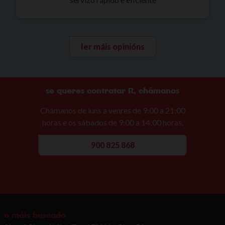
ler máis opinións
se queres contratar R, chámanos
Chámanos de luns a venres de 9:00 a 21:00
horas e os sábados de 9:00 a 14:00 horas.
900 825 868
o máis buscado