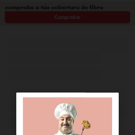
comproba a túa cobertura de fibra
Comprobar