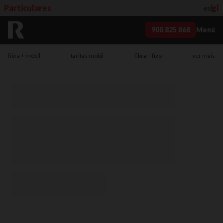
Particulares
es
gl
900 825 868
Menú
fibra + móbil
tarifas móbil
fibra + fixo
ver máis