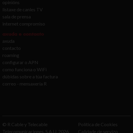
opinións
listaxe de canles TV
sala de prensa
internet compromiso
axuda e contacto
axuda
contacto
roaming
configurar o APN
como funciona o WiFi
dúbidas sobre a túa factura
correo - mensaxería R
© R Cable y Telecable
Política de Cookies
Telecomunicaciones, S.A.U.
2026
Calidade de servizo