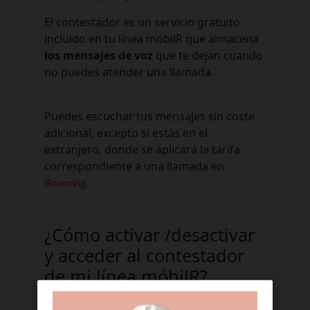
El contestador es un servicio gratuito
incluido en tu línea móbilR que almacena
los mensajes de voz
que te dejan cuando
no puedes atender una llamada.
Puedes escuchar tus mensajes sin coste
adicional, excepto si estás en el
extranjero, donde se aplicará la tarifa
correspondiente a una llamada en
.
Roaming
¿Cómo activar /desactivar
y acceder al contestador
de mi línea móbilR?
Puedes elegir en qué situación quieres