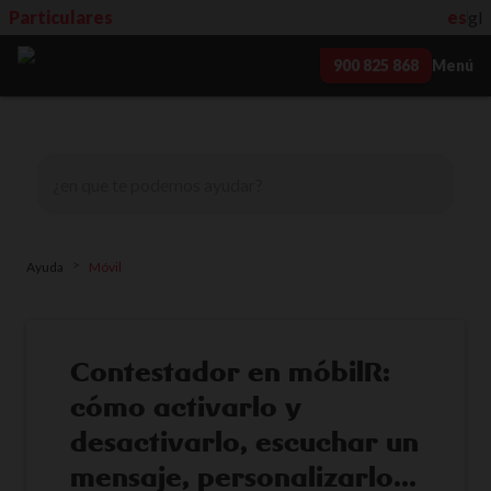
Particulares
es
gl
900 825 868
Menú
>
Ayuda
Móvil
Contestador en móbilR:
cómo activarlo y
desactivarlo, escuchar un
mensaje, personalizarlo…