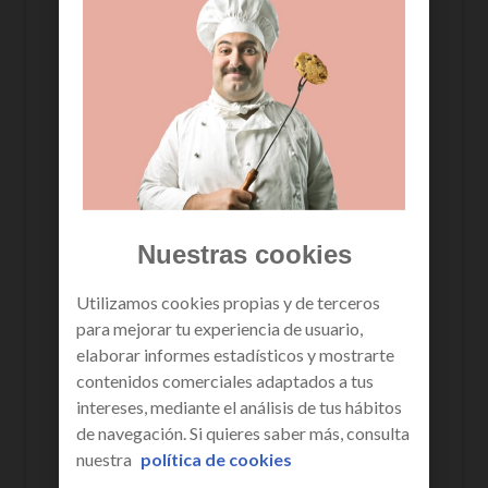
que se active tu contestador. Según
prefieras, marca los siguientes códigos y
a continuación la tecla de llamada.
Para
Para
ACTIVAR
DESACTIVAR
En todas
**21*22277#
## 21#
las
llamadas
Nuestras cookies
Cuando
**67*22277#
##67#
tu línea
Utilizamos cookies propias y de terceros
esta
para mejorar tu experiencia de usuario,
ocupada
elaborar informes estadísticos y mostrarte
contenidos comerciales adaptados a tus
Si
**62*22277#
## 62#
intereses, mediante el análisis de tus hábitos
apagada
de navegación. Si quieres saber más, consulta
o fuera de
nuestra
política de cookies
cobertura