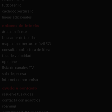
fútbol en R
cachocobertura R
líneas adicionales
enlaces de interés
área de cliente
buscador de tiendas
mapa de cobertura móvil 5G
consultar cobertura de fibra
test de velocidad
opiniones
lista de canales TV
sala de prensa
internet compromiso
ayuda y contacto
resuelve tus dudas
contacta con nosotros
roaming
configurar APN en el móvil