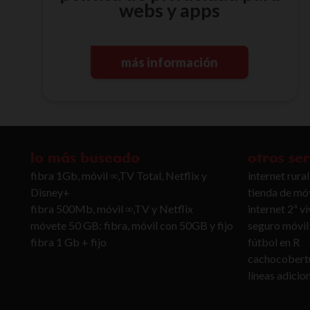
webs y apps
más información
lo más buscado
otros ser
fibra 1Gb, móvil ∞,TV Total, Netflix y
internet rural
Disney+
tienda de móv
fibra 500Mb, móvil ∞,TV y Netflix
internet 2ª v
móvete 50 GB: fibra, móvil con 50GB y fijo
seguro móvil
fibra 1 Gb + fijo
fútbol en R
cachocobert
líneas adicio