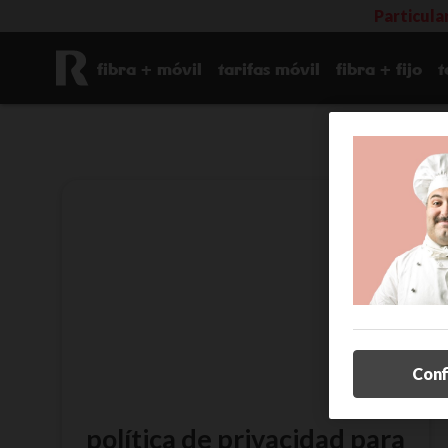
Particula
fibra + móvil
tarifas móvil
fibra + fijo
t
Conf
política de privacidad para