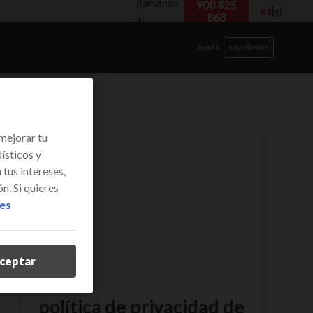
llámanos
900 825
es
gl
868
al
ayuda
soy cliente
mejorar tu
ísticos y
tus intereses,
n. Si quieres
ies
ceptar
política de privacidad de