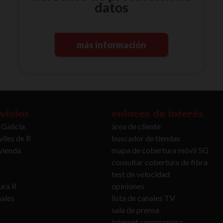
datos
más información
vicios
enlaces de interés
 Galicia
área de cliente
iles de R
buscador de tiendas
ivienda
mapa de cobertura móvil 5G
consultar cobertura de fibra
test de velocidad
ura R
opiniones
nales
lista de canales TV
sala de prensa
internet compromiso