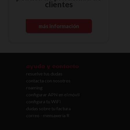
clientes
más información
ayuda y contacto
resuelve tus dudas
contacta con nosotros
roaming
configurar APN en el móvil
configura tu WiFi
dudas sobre tu factura
correo - mensaxería R