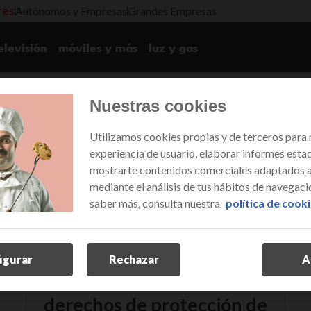
res
Autónomos y Empresas
Grandes Empresas
elevisión
móviles y más
luz y gas
políticas de privacidad
Nuestras cookies
Utilizamos cookies propias y de terceros para 
experiencia de usuario, elaborar informes estad
mostrarte contenidos comerciales adaptados a 
mediante el análisis de tus hábitos de navegació
saber más, consulta nuestra
política de cook
igurar
Rechazar
A
derechos de protección de