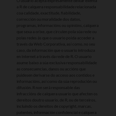
O usuario acepta expresamente deixar exenta
a R de calquera responsabilidade relacionada
coa calidade, exactitude, fiabilidade,
corrección ou moralidade dos datos,
programas, informacións ou opinións, calquera
que sexa a orixe, que circulen pola súa rede ou
polas redes ás que o usuario poida acceder a
través da Web Corporativa, así como, no seu
caso, da información que o usuario introduza
en Internet a través da rede de R. O usuario
asume baixo a súa exclusiva responsabilidade
as consecuencias, danos ou accións que
puidesen derivarse do acceso aos contidos e
informacións, así como da súa reprodución ou
difusión. R non será responsable das
infraccións de calquera usuario que afecten os
dereitos doutro usuario, de R, ou de terceiros,
incluíndo os dereitos de copyright, marcas,
patentes, información confidencial e calquera