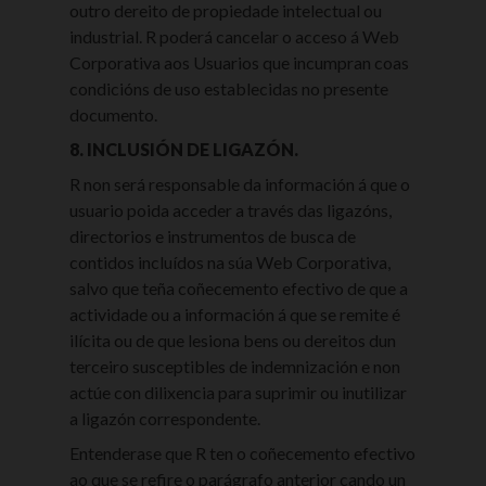
outro dereito de propiedade intelectual ou
industrial. R poderá cancelar o acceso á Web
Corporativa aos Usuarios que incumpran coas
condicións de uso establecidas no presente
documento.
8. INCLUSIÓN DE LIGAZÓN.
R non será responsable da información á que o
usuario poida acceder a través das ligazóns,
directorios e instrumentos de busca de
contidos incluídos na súa Web Corporativa,
salvo que teña coñecemento efectivo de que a
actividade ou a información á que se remite é
ilícita ou de que lesiona bens ou dereitos dun
terceiro susceptibles de indemnización e non
actúe con dilixencia para suprimir ou inutilizar
a ligazón correspondente.
Entenderase que R ten o coñecemento efectivo
ao que se refire o parágrafo anterior cando un