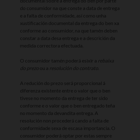
documental sobre a entrega do ben por parte
do consumidor na que conste a data de entrega
e a falta de conformidade, así como unha
xustificación documental da entrega do ben xa
conforme ao consumidor, na que tamén deben
constar a data desa entrega e a descrición da
medida correctora efectuada.
O consumidor tamén poderá esixir a
rebaixa
do prezo
ou a
resolución do contrato
.
A redución do prezo será proporcional á
diferenza existente entre o valor que o ben
tivese no momento da entrega de ter sido
conforme e o valor que o ben entregado teña
no momento da devandita entrega. A
resolución non procederá cando a falta de
conformidade sexa de escasa importancia. O
consumidor poderá optar por estas sempre