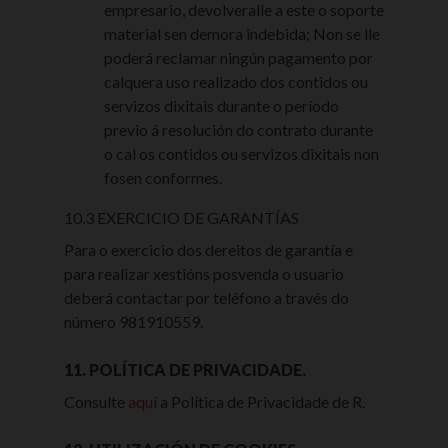
empresario, devolveralle a este o soporte
material sen demora indebida; Non se lle
poderá reclamar ningún pagamento por
calquera uso realizado dos contidos ou
servizos dixitais durante o período
previo á resolución do contrato durante
o cal os contidos ou servizos dixitais non
fosen conformes.
10.3 EXERCICIO DE GARANTÍAS
Para o exercicio dos dereitos de garantía e
para realizar xestións posvenda o usuario
deberá contactar por teléfono a través do
número 981910559.
11. POLÍTICA DE PRIVACIDADE.
Consulte
aquí
a Política de Privacidade de R.