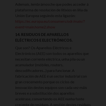
Ademais, lembrámosche que podes acceder á
plataforma de resolución de litixios en liña da
Unión Europea seguindo esta ligazón:
https://ec.europa.eu/consumers/odr/main/?
event=main.home2.show
14. RESIDUOS DE APARELLOS
ELÉCTRICOS E ELECTRÓNICOS.
Que son? Os Aparellos Eléctricos e
Electrónicos (AEE) son todos os aparellos que
necesitan corrente eléctrica, unha pila ou un
acumulador (móbiles, routers,
descodificadores...) para funcionar. A
fabricación de AEE é un sector industrial con
gran crecemento porque os ciclos de
innovación destes equipos son cada vez máis
breves e a substitución dos aparellos
acelérase, convertendo os AEE nunha fonte
crecente de residuos. A xestión destes residuos