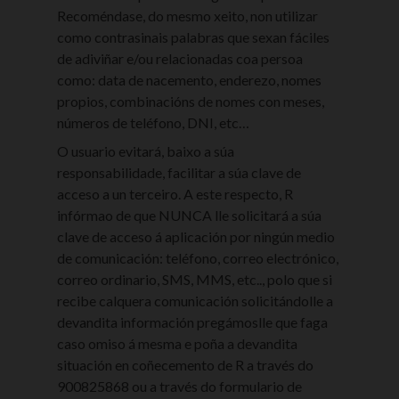
Recoméndase, do mesmo xeito, non utilizar
como contrasinais palabras que sexan fáciles
de adiviñar e/ou relacionadas coa persoa
como: data de nacemento, enderezo, nomes
propios, combinacións de nomes con meses,
números de teléfono, DNI, etc…
O usuario evitará, baixo a súa
responsabilidade, facilitar a súa clave de
acceso a un terceiro. A este respecto, R
infórmao de que NUNCA lle solicitará a súa
clave de acceso á aplicación por ningún medio
de comunicación: teléfono, correo electrónico,
correo ordinario, SMS, MMS, etc.., polo que si
recibe calquera comunicación solicitándolle a
devandita información pregámoslle que faga
caso omiso á mesma e poña a devandita
situación en coñecemento de R a través do
900825868 ou a través do formulario de