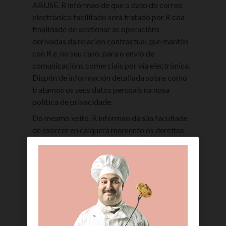
ABUSE. R infórmao de que o dato do correo
electrónico facilitado será tratado por R coa
finalidade de xestionar as operacións
derivadas da relación contractual que mantén
con R e, no seu caso, para o envío de
comunicacións comerciais por vía electrónica.
Dispón de información detallada sobre como
tratamos os seus datos persoais na nosa
política de privacidade.
Do mesmo xeito, R infórmao da súa facultade
de exercer en calquera momento os dereitos
de acceso, rectificación, oposición, supresión,
portabilidade e limitación do tratamento de
acordo co que se establece no Regulamento
Xeral de Protección de Datos e demais
normativa aplicable ao efecto, debendo
dirixirse a R a tal fin, mediante escrito enviado
por correo indicando a solicitude que realiza,