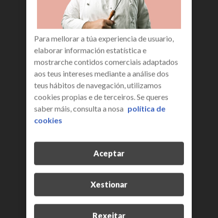
ao seguinte enderezo de correo electrónico a
docu@R.es
3. UTILIZACIÓN DA INFORMACIÓN.
Para mellorar a túa experiencia de usuario,
A propiedade intelectual da información,
elaborar información estatística e
datos, contidos, bases de datos, deseños,
mostrarche contidos comerciais adaptados
códigos fonte, estruturas de navegación e
aos teus intereses mediante a análise dos
demais servizos ou produtos telemáticos
teus hábitos de navegación, utilizamos
integrados na Web Corporativa ou aos que R
cookies propias e de terceiros. Se queres
permite ter acceso, así como a dos produtos
saber máis, consulta a nosa
política de
eventualmente derivados e os manuais de
cookies
utilización son propiedade exclusiva de R, dos
seus provedores, ou dos titulares respectivos,
segundo proceda, polo que o usuario se
Aceptar
compromete a non infrinxir ningún dereito
derivado da propiedade industrial ou
intelectual, quedando expresamente prohibida
Xestionar
a reprodución total ou parcial dos mesmos, a
súa comunicación pública, distribución, ou
Rexeitar