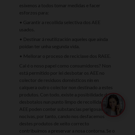
esíxenos a todos tomar medidas e facer
esforzos para:
• Garantir a recollida selectiva dos AEE
usados.
• Destinar á reutilización aqueles que aínda
poidan ter unha segunda vida.
• Mellorar o proceso de reciclaxe dos RAEE.
Cal é o noso papel como consumidores? Non
está permitido por lei desbotar os AEE no
colector de residuos domésticos nin en
calquera outro colector non destinado a estes
produtos. Con todo, existe a posibilidade de
queres c
desbotalos nun punto limpo de recollida. Os
asesorámo
AEE poden conter substancias perigosas e/ou
nocivas, por tanto, cando nos desfacemos
destes produtos de xeito correcto
contribuímos a preservar a nosa contorna. Se o