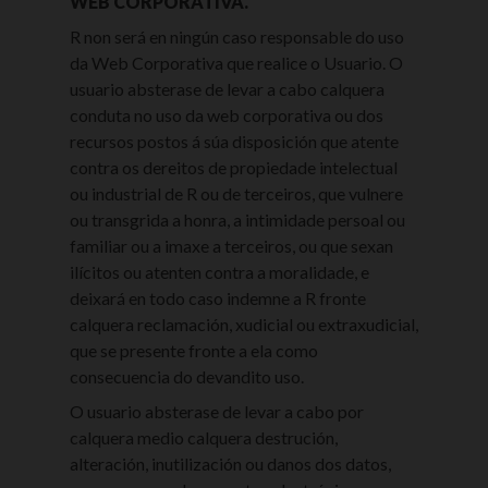
WEB CORPORATIVA.
R non será en ningún caso responsable do uso
da Web Corporativa que realice o Usuario. O
usuario absterase de levar a cabo calquera
conduta no uso da web corporativa ou dos
recursos postos á súa disposición que atente
contra os dereitos de propiedade intelectual
ou industrial de R ou de terceiros, que vulnere
ou transgrida a honra, a intimidade persoal ou
familiar ou a imaxe a terceiros, ou que sexan
ilícitos ou atenten contra a moralidade, e
deixará en todo caso indemne a R fronte
calquera reclamación, xudicial ou extraxudicial,
que se presente fronte a ela como
consecuencia do devandito uso.
O usuario absterase de levar a cabo por
calquera medio calquera destrución,
alteración, inutilización ou danos dos datos,