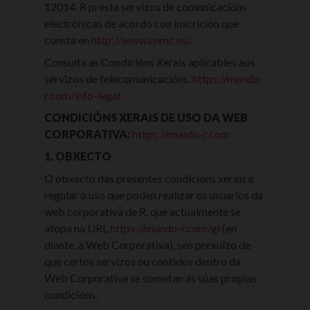
12014. R presta servizos de comunicacións
electrónicas de acordo coa inscrición que
consta en
http://www.cnmc.es/
.
Consulta as Condicións Xerais aplicables aos
servizos de telecomunicacións.
https://mundo-
r.com/info-legal
CONDICIÓNS XERAIS DE USO DA WEB
CORPORATIVA:
https://mundo-r.com
1. OBXECTO
O obxecto das presentes condicións xerais é
regular o uso que poden realizar os usuarios da
web corporativa de R, que actualmente se
atopa na URL
https://mundo-r.com/gl
(en
diante, a Web Corporativa), sen prexuízo de
que certos servizos ou contidos dentro da
Web Corporativa se sometan ás súas propias
condicións.