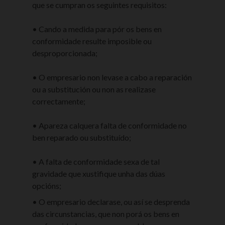
que se cumpran os seguintes requisitos:
• Cando a medida para pór os bens en
conformidade resulte imposible ou
desproporcionada;
• O empresario non levase a cabo a reparación
ou a substitución ou non as realizase
correctamente;
• Apareza calquera falta de conformidade no
ben reparado ou substituído;
• A falta de conformidade sexa de tal
gravidade que xustifique unha das dúas
opcións;
• O empresario declarase, ou así se desprenda
das circunstancias, que non porá os bens en