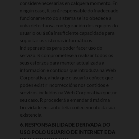
considere necesarias en calquera momento. En
ningún caso, R será responsable do inadecuado
funcionamento do sistema se iso obedece a
unha defectuosa configuración dos equipos do
usuario ou á súa insuficiente capacidade para
soportar os sistemas informáticos
indispensables para poder facer uso do
servizo. R comprométese a realizar todos os
seus esforzos para manter actualizada a
información e contidos que introduza na Web
Corporativa, aínda que o usuario coñece que
poden existir incorreccións nos contidos e
servizos incluídos na Web Corporativa que, no
seu caso, R procederá a emendar á máxima
brevidade en canto teña coñecemento da súa
existencia.
6. RESPONSABILIDADE DERIVADA DO
USO POLO USUARIO DE INTERNET E DA