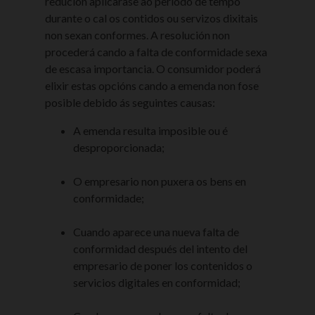
redución aplicarase ao período de tempo
durante o cal os contidos ou servizos dixitais
non sexan conformes. A resolución non
procederá cando a falta de conformidade sexa
de escasa importancia. O consumidor poderá
elixir estas opcións cando a emenda non fose
posible debido ás seguintes causas:
A emenda resulta imposible ou é
desproporcionada;
O empresario non puxera os bens en
conformidade;
Cuando aparece una nueva falta de
conformidad después del intento del
empresario de poner los contenidos o
servicios digitales en conformidad;