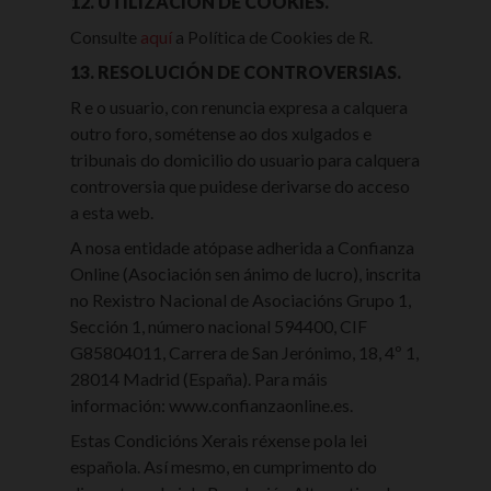
12. UTILIZACIÓN DE COOKIES.
Consulte
aquí
a Política de Cookies de R.
13. RESOLUCIÓN DE CONTROVERSIAS.
R e o usuario, con renuncia expresa a calquera
outro foro, sométense ao dos xulgados e
tribunais do domicilio do usuario para calquera
controversia que puidese derivarse do acceso
a esta web.
A nosa entidade atópase adherida a Confianza
Online (Asociación sen ánimo de lucro), inscrita
no Rexistro Nacional de Asociacións Grupo 1,
Sección 1, número nacional 594400, CIF
G85804011, Carrera de San Jerónimo, 18, 4º 1,
28014 Madrid (España). Para máis
información: www.confianzaonline.es.
Estas Condicións Xerais réxense pola lei
española. Así mesmo, en cumprimento do