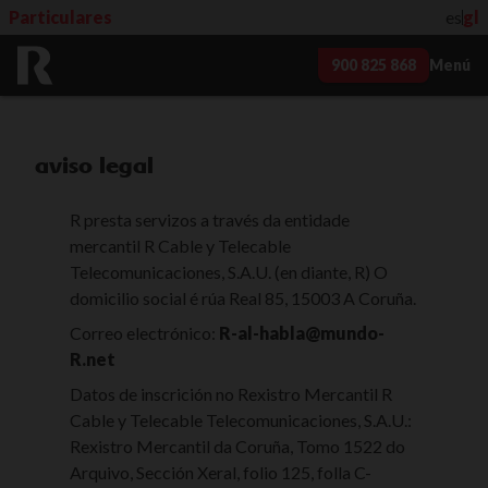
Particulares
es
gl
900 825 868
Menú
aviso legal
R presta servizos a través da entidade
mercantil R Cable y Telecable
Telecomunicaciones, S.A.U. (en diante, R) O
domicilio social é rúa Real 85, 15003 A Coruña.
Correo electrónico:
R-al-habla@mundo-
R.net
Datos de inscrición no Rexistro Mercantil R
Cable y Telecable Telecomunicaciones, S.A.U.:
Rexistro Mercantil da Coruña, Tomo 1522 do
Arquivo, Sección Xeral, folio 125, folla C-