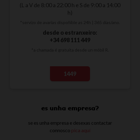
(L a V de 8:00 a 22:00 h e S de 9:00 a 14:00
h)
*servizo de avarías dispoñible as 24h | 365 días/ano.
desde o estranxeiro:
+34 698 111 449
*a chamada é gratuíta desde un móbil R.
1449
es unha empresa?
se es unha empresa e desexas contactar
connosco
pica aquí