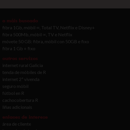
o máis buscado
fibra 1Gb, móbil ∞, Total TV, Netflix e Disney+
fibra 500Mb, móbil ∞, TV e Netflix
móvete 50 GB: fibra, móbil con 50GB e fixo
fibra 1 Gb + fixo
outros servizos
internet rural Galicia
tenda de móbiles de R
internet 2ª vivenda
seguro móbil
fútbol en R
cachocobertura R
liñas adicionais
enlaces de interese
área de cliente