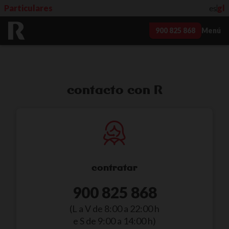
Particulares
es
gl
900 825 868
Menú
contacto con R
contratar
900 825 868
(L a V de 8:00 a 22:00 h
e S de 9:00 a 14:00 h)