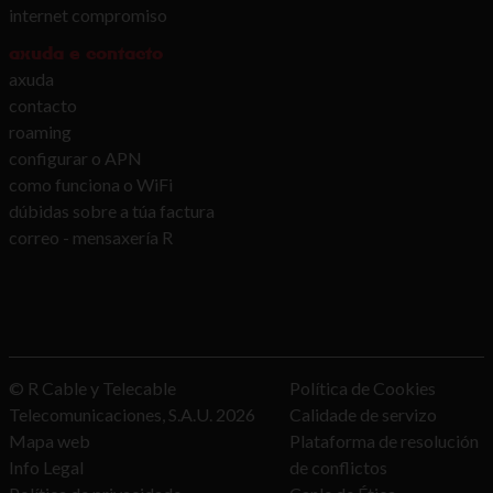
internet compromiso
axuda e contacto
axuda
contacto
roaming
configurar o APN
como funciona o WiFi
dúbidas sobre a túa factura
correo - mensaxería R
© R Cable y Telecable
Política de Cookies
Telecomunicaciones, S.A.U.
2026
Calidade de servizo
Mapa web
Plataforma de resolución
Info Legal
de conflictos