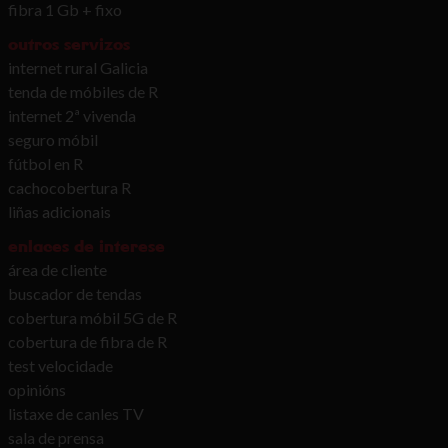
fibra 1 Gb + fixo
outros servizos
internet rural Galicia
tenda de móbiles de R
internet 2ª vivenda
seguro móbil
fútbol en R
cachocobertura R
liñas adicionais
enlaces de interese
área de cliente
buscador de tendas
cobertura móbil 5G de R
cobertura de fibra de R
test velocidade
opinións
listaxe de canles TV
sala de prensa