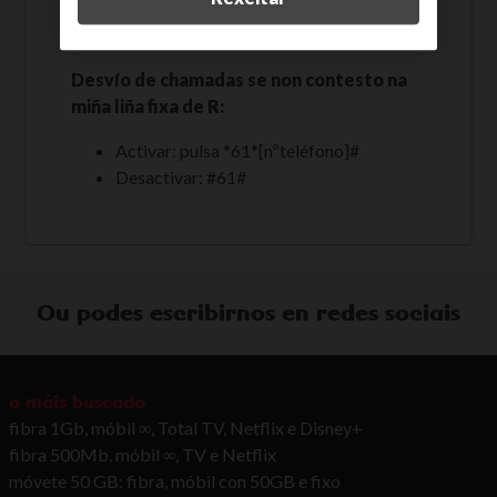
Activar: pulsa *67*[nºteléfono]#
Desactivar: #67#
Desvío de chamadas se non contesto na
miña liña fixa de R:
Activar: pulsa *61*[nºteléfono]#
Desactivar: #61#
Ou podes escribirnos en redes sociais
o máis buscado
fibra 1Gb, móbil ∞, Total TV, Netflix e Disney+
fibra 500Mb, móbil ∞, TV e Netflix
móvete 50 GB: fibra, móbil con 50GB e fixo