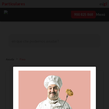
Particulares
es
gl
900 825 868
Menú
>
Axuda
Fixo
Configurar desvíos de
chamada nunha liña fixa
con R
Explicámosche como realizar
desvíos desde