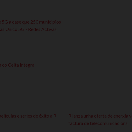
e 5G a case que 250 municipios
as Unico 5G - Redes Activas
 co Celta Integra
ículas e series de éxito a R
R lanza unha oferta de enerxía 
factura de telecomunicacións