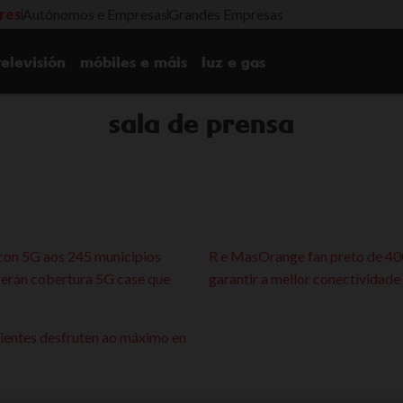
ares
Autónomos e Empresas
Grandes Empresas
televisión
móbiles e máis
luz e gas
sala de prensa
on 5G aos 245 municipios
R e MasOrange fan preto de 400
cerán cobertura 5G case que
garantir a mellor conectividade
lientes desfruten ao máximo en