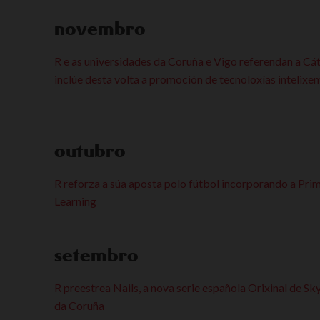
novembro
R e as universidades da Coruña e Vigo referendan a Cá
inclúe desta volta a promoción de tecnoloxías intelixe
outubro
R reforza a súa aposta polo fútbol incorporando a Pri
Learning
setembro
R preestrea Nails, a nova serie española Orixinal de 
da Coruña