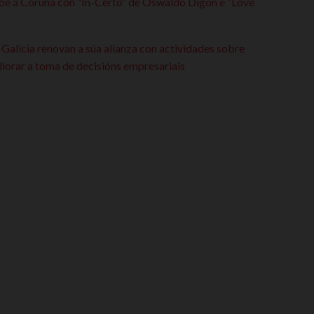
oe á Coruña con “In-Certo” de Oswaldo Digón e “Love
 Galicia renovan a súa alianza con actividades sobre
lorar a toma de decisións empresariais