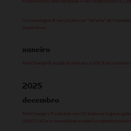
R renova máis unha tempada o seu compromiso co Celt
Os monólogos R, na Coruña, con “InCerto” de Oswaldo D
David Amor
xaneiro
MasOrange/R acadarán este ano o 100 % de cobertura 
2025
decembro
MasOrange e R cubrirán con 5G todos os fogares galego
UNICO 5G e a comunidade acadará a cobertura total d