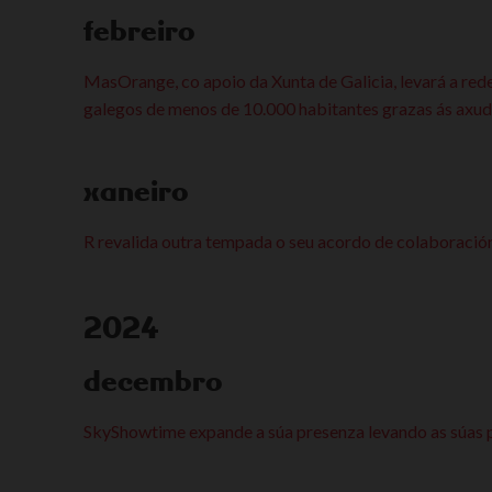
febreiro
MasOrange, co apoio da Xunta de Galicia, levará a red
galegos de menos de 10.000 habitantes grazas ás axud
xaneiro
R revalida outra tempada o seu acordo de colaboración
2024
decembro
SkyShowtime expande a súa presenza levando as súas pel