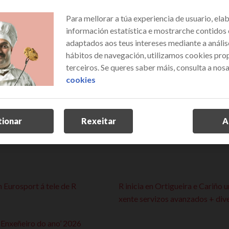
Para mellorar a túa experiencia de usuario, ela
información estatística e mostrarche contidos
le levar á xente servizos
R chega coa súa caravana a Riba
adaptados aos teus intereses mediante a anális
servizos avanzados + diversión
hábitos de navegación, utilizamos cookies prop
terceiros. Se queres saber máis, consulta a nos
ación"
R chega a Caldas, Ordes, Arzúa
cookies
proposta lúdica para a xente na
is ante a emerxencia
R remata a ruta coa súa caravan
tionar
Rexeitar
A
xente servizos avanzados e unh
 Eurosport á tele de R
R inicia en Ortigueira e Cariño 
xente servizos avanzados + div
‘Enxeñeiro do ano’ 2026