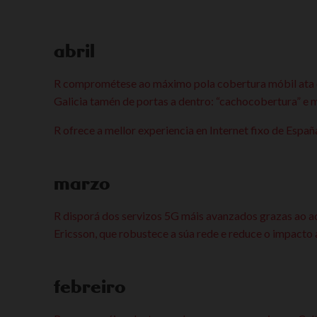
abril
R comprométese ao máximo pola cobertura móbil ata 
Galicia tamén de portas a dentro: “cachocobertura” e 
R ofrece a mellor experiencia en Internet fixo de Esp
marzo
R disporá dos servizos 5G máis avanzados grazas ao
Ericsson, que robustece a súa rede e reduce o impacto
febreiro