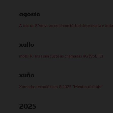
agosto
A tele de R ‘volve ao cole’ con fútbol de primeira e to
xullo
móbil R lanza sen custo as chamadas 4G (VoLTE)
xuño
Xornadas tecnolóxicas R 2025 "Mentes dixitais"
2025