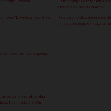
a Integra Zelnova
Os monólogos R regresan a Vig
está no aire” de David Amor
igón e “Love está no aire” de
R e o Círculo de Empresarios de
innovación tecnolóxica para mel
5G na contorna rural galega
s da Galicia rural co plan
esta tecnoloxía en 2026