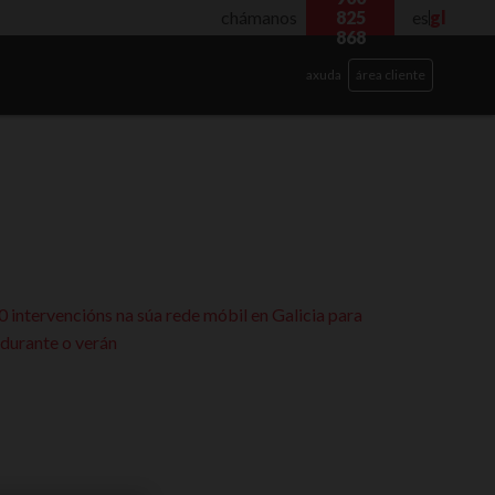
chámanos
825
es
gl
868
axuda
área cliente
 intervencións na súa rede móbil en Galicia para
 durante o verán