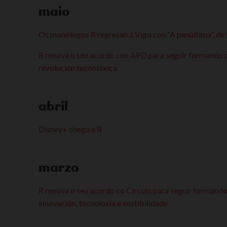
maio
Os monólogos R regresan á Vigo con “A penúltima”, de
R renova o seu acordo con APD para seguir formando 
revolución tecnolóxica
abril
Disney+ chega a R
marzo
R renova o seu acordo co Círculo para seguir formand
innovación, tecnoloxía e sostibilidade