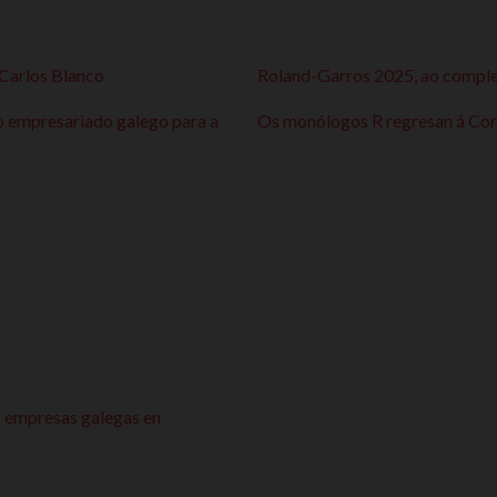
 Carlos Blanco
Roland-Garros 2025, ao complet
o empresariado galego para a
Os monólogos R regresan á Coru
o empresas galegas en