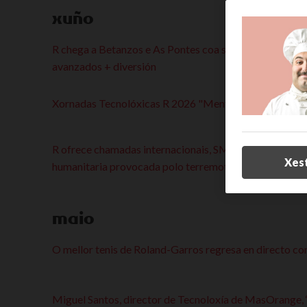
xuño
R chega a Betanzos e As Pontes coa súa caravana para l
avanzados + diversión
Xornadas Tecnolóxicas R 2026 "Mentes dixitais: Innov
R ofrece chamadas internacionais, SMS e roaming grat
Xes
humanitaria provocada polo terremoto en Venezuela
maio
O mellor tenis de Roland-Garros regresa en directo con
Miguel Santos, director de Tecnoloxía de MasOrange, 