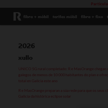
Particul
fibra + móbil
tarifas móbil
fibra + fixo
2026
xullo
UNICO 5G rural completado: R e MasOrange chegan c
galegos de menos de 10 000 habitantes do plan e ofre
total en Galicia este ano
R e MasOrange preparan a súa rede para que os seus c
Galicia da histórica eclipse solar