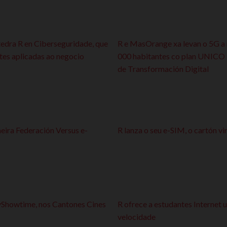
tedra R en Ciberseguridade, que
R e MasOrange xa levan o 5G a 
ntes aplicadas ao negocio
000 habitantes co plan UNICO 
de Transformación Digital
meira Federación Versus e-
R lanza o seu e-SIM, o cartón vi
SkyShowtime, nos Cantones Cines
R ofrece a estudantes Internet
velocidade