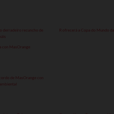
o derradeiro recuncho de
R ofrecerá a Copa do Mundo d
máis
aña con MasOrange
 acordo de MasOrange con
 ambiental