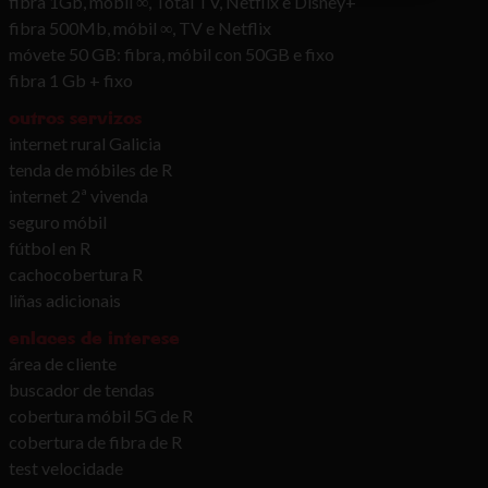
fibra 1Gb, móbil ∞, Total TV, Netflix e Disney+
fibra 500Mb, móbil ∞, TV e Netflix
móvete 50 GB: fibra, móbil con 50GB e fixo
fibra 1 Gb + fixo
outros servizos
internet rural Galicia
tenda de móbiles de R
internet 2ª vivenda
seguro móbil
fútbol en R
cachocobertura R
liñas adicionais
enlaces de interese
área de cliente
buscador de tendas
cobertura móbil 5G de R
cobertura de fibra de R
test velocidade