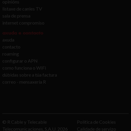
opinións
listaxe de canles TV
sala de prensa
internet compromiso
axuda e contacto
axuda
contacto
roaming
configurar o APN
como funciona o WiFi
dúbidas sobre a túa factura
correo - mensaxería R
© R Cable y Telecable
Política de Cookies
Telecomunicaciones, S.A.U.
2026
Calidade de servizo