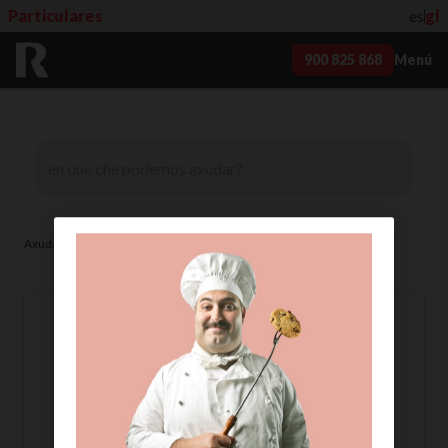
Particulares
es
gl
900 825 868
Menú
>
Axuda
Internet
cales son os parámetros
wifi máis importantes
para conectarme?
os dous parámetros básicos que necesito