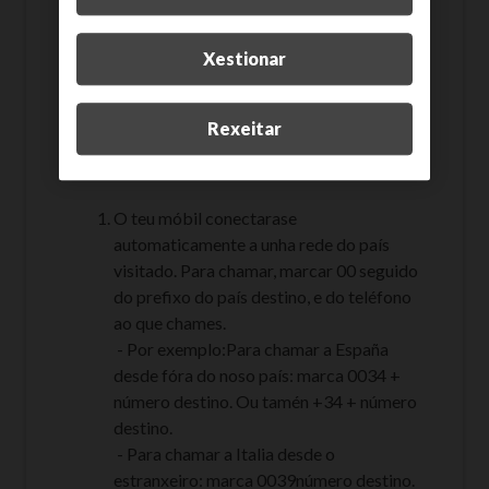
modos de rede
Xestionar
Para máis información, consulta as nosas
guías
Rexeitar
Como chamas desde o
estranxeiro con R?
O teu móbil conectarase
automaticamente a unha rede do país
visitado. Para chamar, marcar 00 seguido
do prefixo do país destino, e do teléfono
ao que chames.
- Por exemplo:Para chamar a España
desde fóra do noso país: marca 0034 +
número destino. Ou tamén +34 + número
destino.
- Para chamar a Italia desde o
estranxeiro: marca 0039número destino.