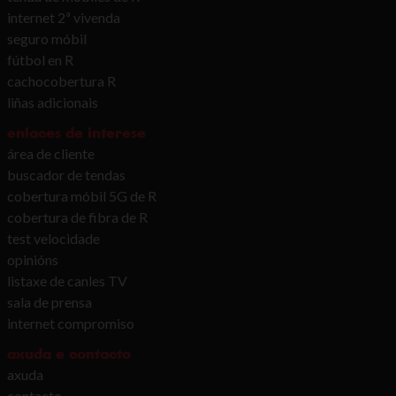
internet 2ª vivenda
seguro móbil
fútbol en R
cachocobertura R
liñas adicionais
enlaces de interese
área de cliente
buscador de tendas
cobertura móbil 5G de R
cobertura de fibra de R
test velocidade
opinións
listaxe de canles TV
sala de prensa
internet compromiso
axuda e contacto
axuda
contacto