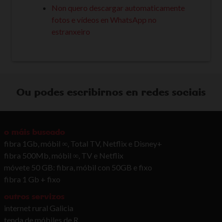
Non quero descargar automaticamente
fotos e vídeos en WhatsApp no
estranxeiro
Ou podes escribirnos en redes sociais
o máis buscado
fibra 1Gb, móbil ∞, Total TV, Netflix e Disney+
fibra 500Mb, móbil ∞, TV e Netflix
móvete 50 GB: fibra, móbil con 50GB e fixo
fibra 1 Gb + fixo
outros servizos
internet rural Galicia
tenda de móbiles de R