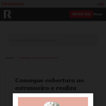
Particulares
es
gl
900 825 868
Menú
>
Axuda
Roaming - Internacional Pymes
Consegue cobertura no
estranxeiro e realiza
chamadas con R
Unha vez que acendas o móbil no país que