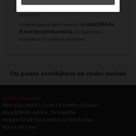
Consulta aquí os consellos en caso de roubo do
teu móbil.
E non esquezas que o servizo da
multiSIM de
R non ten permanencia
, así que podes
contratalo só cando o necesites.
Ou podes escribirnos en redes sociais
o máis buscado
fibra 1Gb, móbil ∞, Total TV, Netflix e Disney+
fibra 500Mb, móbil ∞, TV e Netflix
móvete 50 GB: fibra, móbil con 50GB e fixo
fibra 1 Gb + fixo