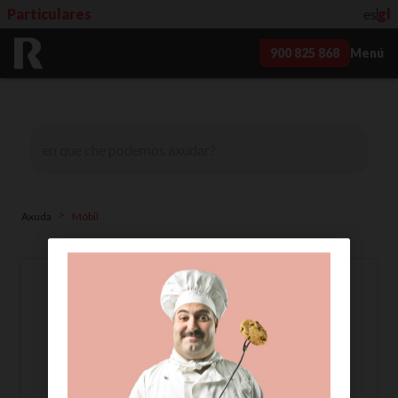
Particulares
es
gl
900 825 868
Menú
>
Axuda
Móbil
Tarxeta multiSIM de R.
Que é?
A
tarxeta multiSIM de R permíteche
compartir os minutos da túa tarifa