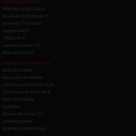
outros servizos
internet rural Galicia
tenda de móbiles de R
internet 2ª vivenda
seguro móbil
fútbol en R
cachocobertura R
liñas adicionais
enlaces de interese
área de cliente
buscador de tendas
cobertura móbil 5G de R
cobertura de fibra de R
test velocidade
opinións
listaxe de canles TV
sala de prensa
internet compromiso