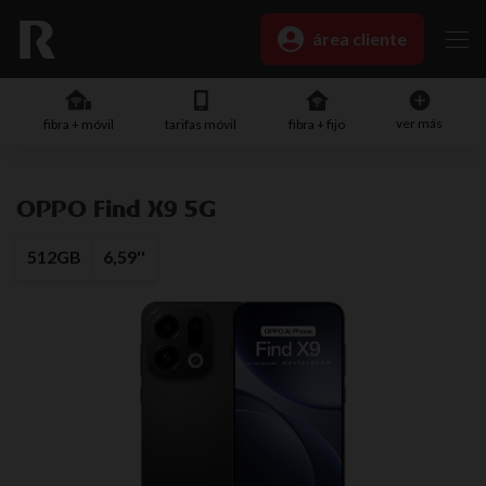
área cliente
ver más
fibra + móvil
tarifas móvil
fibra + fijo
OPPO Find X9 5G
512GB
6,59''