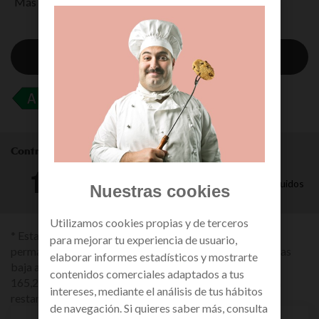
Más detalles
Ficha técnica
Información cargadores
Contrata tu seguro desde
Primer mes gratis e impuestos incluidos
Nuestras cookies
Utilizamos cookies propias y de terceros
* Esta promoción lleva asociado un compromiso de
para mejorar tu experiencia de usuario,
permanencia en el servicio de móvil de 24 meses. Si causas
elaborar informes estadísticos y mostrarte
baja antes de los 24 meses tendrás una penalización de
contenidos comerciales adaptados a tus
165,29€, prorrateables según el tiempo de permanencia
intereses, mediante el análisis de tus hábitos
restante.
de navegación. Si quieres saber más, consulta