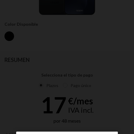
Color Disponible
RESUMEN
Selecciona el tipo de pago
17
€/mes
IVA incl.
por 48 meses