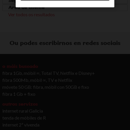
Seguridade e Normativa
Area de cliente
Ver todos os resultados
Ou podes escribirnos en redes sociais
o máis buscado
fibra 1Gb, móbil ∞, Total TV, Netflix e Disney+
fibra 500Mb, móbil ∞, TV e Netflix
móvete 50 GB: fibra, móbil con 50GB e fixo
fibra 1 Gb + fixo
outros servizos
internet rural Galicia
tenda de móbiles de R
internet 2ª vivenda