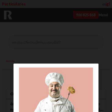
Particulares
es
gl
900 825 868
Menú
Axuda
Area de cliente
Dúbidas máis frecuentes
Onde podo ver as miñas facturas de R?
área de clientes R: como acceder, que datos
necesito, como recuperar o meu contrasinal…