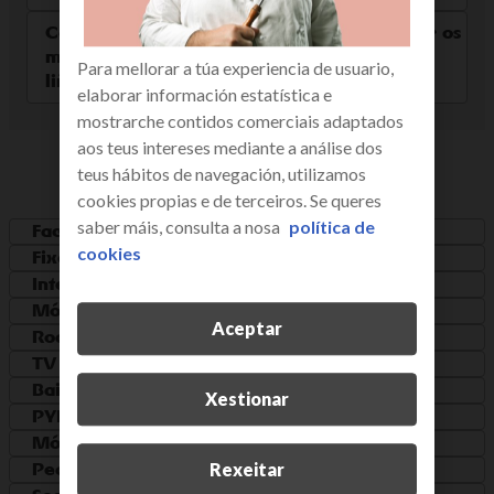
Configurar os meus servizos de R: consultar os
meus datos, controlar o meu wifi, as miñas
Para mellorar a túa experiencia de usuario,
liñas…
elaborar información estatística e
mostrarche contidos comerciais adaptados
aos teus intereses mediante a análise dos
categorías
teus hábitos de navegación, utilizamos
cookies propias e de terceiros. Se queres
saber máis, consulta a nosa
política de
Factura
cookies
Fixo
Internet
Móbil
Aceptar
Roaming
TV
Baixa
Xestionar
PYMES
Móbiles e outros dispositivos
Pedidos e portabilidad
Rexeitar